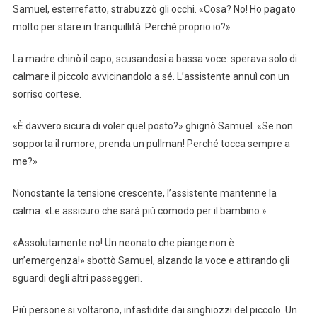
Samuel, esterrefatto, strabuzzò gli occhi. «Cosa? No! Ho pagato
molto per stare in tranquillità. Perché proprio io?»
La madre chinò il capo, scusandosi a bassa voce: sperava solo di
calmare il piccolo avvicinandolo a sé. L’assistente annuì con un
sorriso cortese.
«È davvero sicura di voler quel posto?» ghignò Samuel. «Se non
sopporta il rumore, prenda un pullman! Perché tocca sempre a
me?»
Nonostante la tensione crescente, l’assistente mantenne la
calma. «Le assicuro che sarà più comodo per il bambino.»
«Assolutamente no! Un neonato che piange non è
un’emergenza!» sbottò Samuel, alzando la voce e attirando gli
sguardi degli altri passeggeri.
Più persone si voltarono, infastidite dai singhiozzi del piccolo. Un