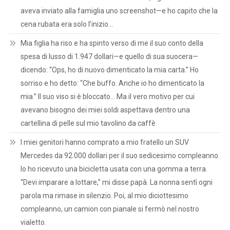
aveva inviato alla famiglia uno screenshot—e ho capito che la
cena rubata era solo l’inizio…
Mia figlia ha riso e ha spinto verso di me il suo conto della
spesa di lusso di 1.947 dollari—e quello di sua suocera—
dicendo: “Ops, ho di nuovo dimenticato la mia carta.” Ho
sorriso e ho detto: “Che buffo. Anche io ho dimenticato la
mia.” Il suo viso si è bloccato… Ma il vero motivo per cui
avevano bisogno dei miei soldi aspettava dentro una
cartellina di pelle sul mio tavolino da caffè.
I miei genitori hanno comprato a mio fratello un SUV
Mercedes da 92.000 dollari per il suo sedicesimo compleanno.
Io ho ricevuto una bicicletta usata con una gomma a terra.
“Devi imparare a lottare,” mi disse papà. La nonna sentì ogni
parola ma rimase in silenzio. Poi, al mio diciottesimo
compleanno, un camion con pianale si fermò nel nostro
vialetto.