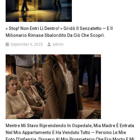
« Stop! Non Entri Lì Dentro! » Gridò Il Senzatetto — E Il
Milionario Rimase Sbalordito Da Ciò Che Scoprì.
September 6, 2025
admin
Mentre Mi Stavo Riprendendo In Ospedale, Mia Madre È Entrata
Nel Mio Appartamento E Ha Venduto Tutto — Persino Le Mie
Foto D’infanzia. Dissero Al Mio Proprietario Che Ero Morto E Mi