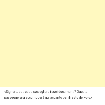
«Signore, potrebbe raccogliere i suoi documenti? Questa
passeggera si accomoderà qui accanto per il resto del volo.»