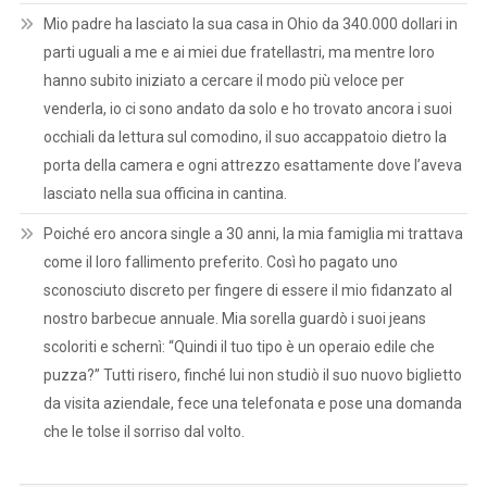
Mio padre ha lasciato la sua casa in Ohio da 340.000 dollari in
parti uguali a me e ai miei due fratellastri, ma mentre loro
hanno subito iniziato a cercare il modo più veloce per
venderla, io ci sono andato da solo e ho trovato ancora i suoi
occhiali da lettura sul comodino, il suo accappatoio dietro la
porta della camera e ogni attrezzo esattamente dove l’aveva
lasciato nella sua officina in cantina.
Poiché ero ancora single a 30 anni, la mia famiglia mi trattava
come il loro fallimento preferito. Così ho pagato uno
sconosciuto discreto per fingere di essere il mio fidanzato al
nostro barbecue annuale. Mia sorella guardò i suoi jeans
scoloriti e schernì: “Quindi il tuo tipo è un operaio edile che
puzza?” Tutti risero, finché lui non studiò il suo nuovo biglietto
da visita aziendale, fece una telefonata e pose una domanda
che le tolse il sorriso dal volto.