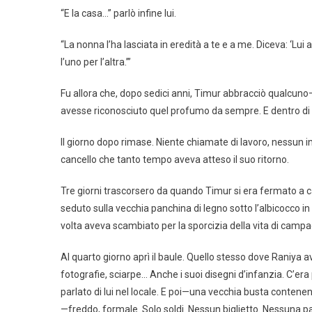
“E la casa…” parlò infine lui.
“La nonna l’ha lasciata in eredità a te e a me. Diceva: ‘Lui
l’uno per l’altra.’”
Fu allora che, dopo sedici anni, Timur abbracciò qualcuno
avesse riconosciuto quel profumo da sempre. E dentro di lu
Il giorno dopo rimase. Niente chiamate di lavoro, nessu
cancello che tanto tempo aveva atteso il suo ritorno.
Tre giorni trascorsero da quando Timur si era fermato a ca
seduto sulla vecchia panchina di legno sotto l’albicocco in 
volta aveva scambiato per la sporcizia della vita di campag
Al quarto giorno aprì il baule. Quello stesso dove Raniya avev
fotografie, sciarpe… Anche i suoi disegni d’infanzia. C’era 
parlato di lui nel locale. E poi—una vecchia busta contene
—freddo, formale. Solo soldi. Nessun biglietto. Nessuna pa