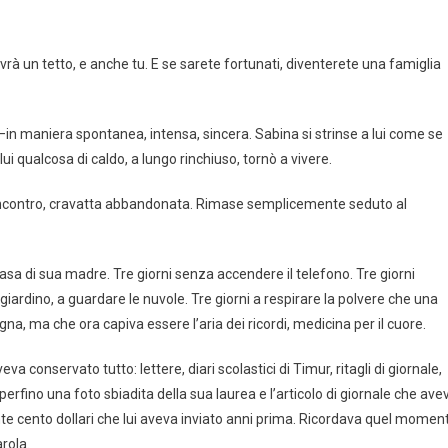
 avrà un tetto, e anche tu. E se sarete fortunati, diventerete una famiglia
—in maniera spontanea, intensa, sincera. Sabina si strinse a lui come se
i qualcosa di caldo, a lungo rinchiuso, tornò a vivere.
n incontro, cravatta abbandonata. Rimase semplicemente seduto al
sa di sua madre. Tre giorni senza accendere il telefono. Tre giorni
giardino, a guardare le nuvole. Tre giorni a respirare la polvere che una
na, ma che ora capiva essere l’aria dei ricordi, medicina per il cuore.
a conservato tutto: lettere, diari scolastici di Timur, ritagli di giornale,
perfino una foto sbiadita della sua laurea e l’articolo di giornale che ave
nte cento dollari che lui aveva inviato anni prima. Ricordava quel momen
rola.