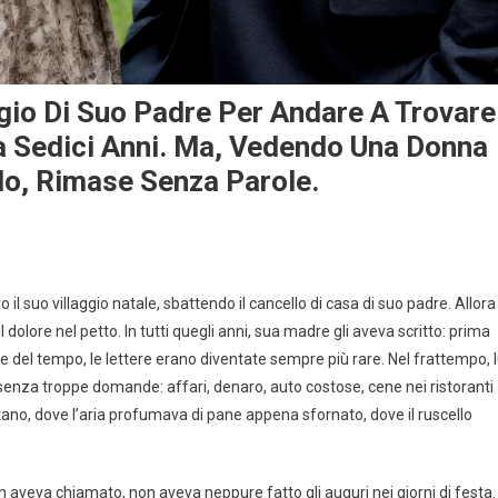
ggio Di Suo Padre Per Andare A Trovare
 Sedici Anni. Ma, Vedendo Una Donna
lo, Rimase Senza Parole.
il suo villaggio natale, sbattendo il cancello di casa di suo padre. Allora
l dolore nel petto. In tutti quegli anni, sua madre gli aveva scritto: prima
 del tempo, le lettere erano diventate sempre più rare. Nel frattempo, l
 senza troppe domande: affari, denaro, auto costose, cene nei ristoranti
ntano, dove l’aria profumava di pane appena sfornato, dove il ruscello
on aveva chiamato, non aveva neppure fatto gli auguri nei giorni di festa.