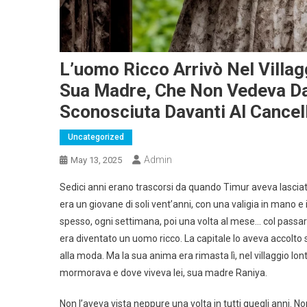
L’uomo Ricco Arrivò Nel Villa
Sua Madre, Che Non Vedeva Da
Sconosciuta Davanti Al Cancel
Uncategorized
Admin
May 13, 2025
Sedici anni erano trascorsi da quando Timur aveva lasciato 
era un giovane di soli vent’anni, con una valigia in mano e i
spesso, ogni settimana, poi una volta al mese… col passare
era diventato un uomo ricco. La capitale lo aveva accolto
alla moda. Ma la sua anima era rimasta lì, nel villaggio lo
mormorava e dove viveva lei, sua madre Raniya.
Non l’aveva vista neppure una volta in tutti quegli anni. N