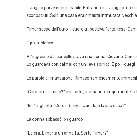
Il viaggio parve interminabile. Entrando nel villaggio, non
sconosciuti. Solo una casa era rimasta immutata: vecchi
Timur scese dall’auto. Il cuore gli batteva forte, teso. C
E poi si bloccò.
All’ingresso del cancello stava una donna. Giovane. Con un a
Lo guardava con calma, con un lieve sorriso. E poi—quegli 
Le parole gli mancarono. Rimase semplicemente immobile,
“Chi stai cercando?” chiese lei, inclinando leggermente la 
“Io…” inghiottì. “Cerco Raniya. Questa è la sua casa?”
La donna abbassò lo sguardo.
“Lo era. È morta un anno fa. Sei tu Timur?”