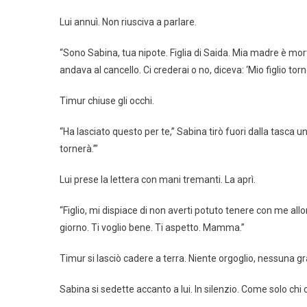
Lui annuì. Non riusciva a parlare.
“Sono Sabina, tua nipote. Figlia di Saida. Mia madre è mort
andava al cancello. Ci crederai o no, diceva: ‘Mio figlio torn
Timur chiuse gli occhi.
“Ha lasciato questo per te,” Sabina tirò fuori dalla tasca un 
tornerà.’”
Lui prese la lettera con mani tremanti. La aprì.
“Figlio, mi dispiace di non averti potuto tenere con me allo
giorno. Ti voglio bene. Ti aspetto. Mamma.”
Timur si lasciò cadere a terra. Niente orgoglio, nessuna g
Sabina si sedette accanto a lui. In silenzio. Come solo chi