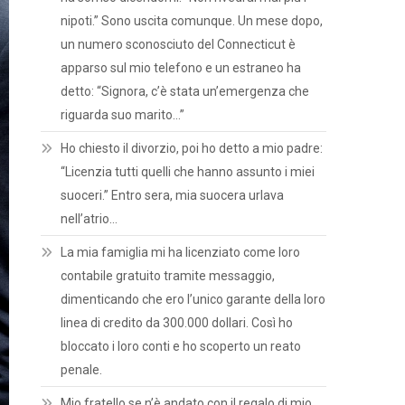
nipoti.” Sono uscita comunque. Un mese dopo,
un numero sconosciuto del Connecticut è
apparso sul mio telefono e un estraneo ha
detto: “Signora, c’è stata un’emergenza che
riguarda suo marito…”
Ho chiesto il divorzio, poi ho detto a mio padre:
“Licenzia tutti quelli che hanno assunto i miei
suoceri.” Entro sera, mia suocera urlava
nell’atrio…
La mia famiglia mi ha licenziato come loro
contabile gratuito tramite messaggio,
dimenticando che ero l’unico garante della loro
linea di credito da 300.000 dollari. Così ho
bloccato i loro conti e ho scoperto un reato
penale.
Mio fratello se n’è andato con il regalo di mio