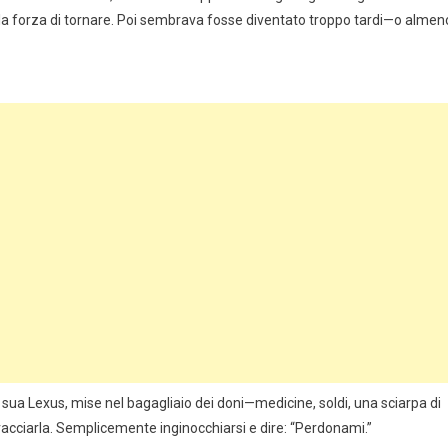
a forza di tornare. Poi sembrava fosse diventato troppo tardi—o almen
lla sua Lexus, mise nel bagagliaio dei doni—medicine, soldi, una sciarpa di
cciarla. Semplicemente inginocchiarsi e dire: “Perdonami.”