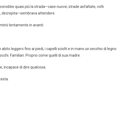
 riconobbe quasi più la strada—case nuove, strade asfaltate, volti
a, decrepita—sembrava attendere.
amminò lentamente in avanti.
bito leggero fino ai piedi, i capelli sciolti e in mano un secchio di legno.
occhi. Familiari. Proprio come quelli di sua madre.
 incapace di dire qualcosa.
testa.