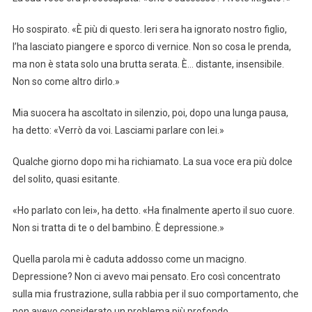
Ho sospirato. «È più di questo. Ieri sera ha ignorato nostro figlio,
l’ha lasciato piangere e sporco di vernice. Non so cosa le prenda,
ma non è stata solo una brutta serata. È… distante, insensibile.
Non so come altro dirlo.»
Mia suocera ha ascoltato in silenzio, poi, dopo una lunga pausa,
ha detto: «Verrò da voi. Lasciami parlare con lei.»
Qualche giorno dopo mi ha richiamato. La sua voce era più dolce
del solito, quasi esitante.
«Ho parlato con lei», ha detto. «Ha finalmente aperto il suo cuore.
Non si tratta di te o del bambino. È depressione.»
Quella parola mi è caduta addosso come un macigno.
Depressione? Non ci avevo mai pensato. Ero così concentrato
sulla mia frustrazione, sulla rabbia per il suo comportamento, che
non avevo considerato un problema più profondo.