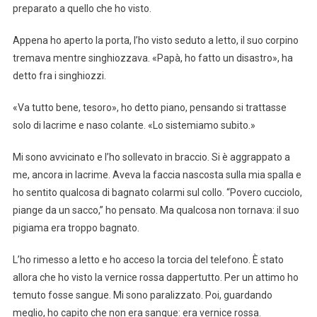
preparato a quello che ho visto.
Appena ho aperto la porta, l’ho visto seduto a letto, il suo corpino
tremava mentre singhiozzava. «Papà, ho fatto un disastro», ha
detto fra i singhiozzi.
«Va tutto bene, tesoro», ho detto piano, pensando si trattasse
solo di lacrime e naso colante. «Lo sistemiamo subito.»
Mi sono avvicinato e l’ho sollevato in braccio. Si è aggrappato a
me, ancora in lacrime. Aveva la faccia nascosta sulla mia spalla e
ho sentito qualcosa di bagnato colarmi sul collo. “Povero cucciolo,
piange da un sacco,” ho pensato. Ma qualcosa non tornava: il suo
pigiama era troppo bagnato.
L’ho rimesso a letto e ho acceso la torcia del telefono. È stato
allora che ho visto la vernice rossa dappertutto. Per un attimo ho
temuto fosse sangue. Mi sono paralizzato. Poi, guardando
meglio, ho capito che non era sangue: era vernice rossa.