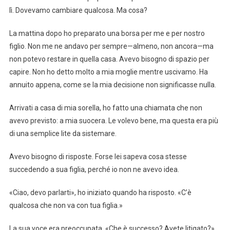
lì. Dovevamo cambiare qualcosa. Ma cosa?
La mattina dopo ho preparato una borsa per me e per nostro
figlio. Non me ne andavo per sempre—almeno, non ancora—ma
non potevo restare in quella casa. Avevo bisogno di spazio per
capire. Non ho detto molto a mia moglie mentre uscivamo. Ha
annuito appena, come se la mia decisione non significasse nulla.
Arrivati a casa di mia sorella, ho fatto una chiamata che non
avevo previsto: a mia suocera. Le volevo bene, ma questa era più
di una semplice lite da sistemare.
Avevo bisogno di risposte. Forse lei sapeva cosa stesse
succedendo a sua figlia, perché io non ne avevo idea.
«Ciao, devo parlarti», ho iniziato quando ha risposto. «C’è
qualcosa che non va con tua figlia.»
La sua voce era preoccupata. «Che è successo? Avete litigato?»