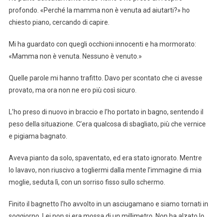
profondo. «Perché la mamma non è venuta ad aiutarti?» ho
chiesto piano, cercando di capire.
Mi ha guardato con quegli occhioni innocenti e ha mormorato:
«Mamma non è venuta. Nessuno è venuto.»
Quelle parole mi hanno trafitto. Davo per scontato che ci avesse
provato, ma ora non ne ero più così sicuro.
L’ho preso di nuovo in braccio e l’ho portato in bagno, sentendo il
peso della situazione. C’era qualcosa di sbagliato, più che vernice
e pigiama bagnato.
Aveva pianto da solo, spaventato, ed era stato ignorato. Mentre
lo lavavo, non riuscivo a togliermi dalla mente l’immagine di mia
moglie, seduta lì, con un sorriso fisso sullo schermo.
Finito il bagnetto l’ho avvolto in un asciugamano e siamo tornati in
soggiorno. Lei non si era mossa di un millimetro. Non ha alzato lo