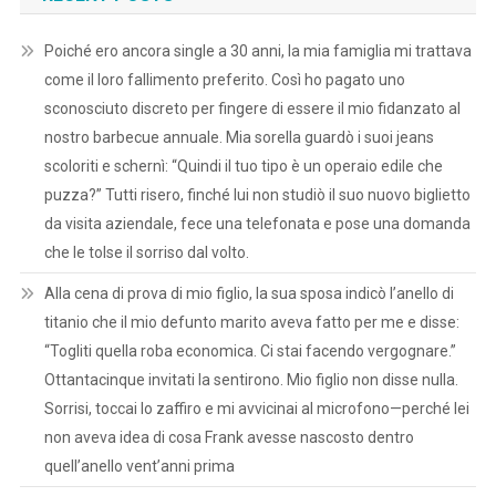
Poiché ero ancora single a 30 anni, la mia famiglia mi trattava
come il loro fallimento preferito. Così ho pagato uno
sconosciuto discreto per fingere di essere il mio fidanzato al
nostro barbecue annuale. Mia sorella guardò i suoi jeans
scoloriti e schernì: “Quindi il tuo tipo è un operaio edile che
puzza?” Tutti risero, finché lui non studiò il suo nuovo biglietto
da visita aziendale, fece una telefonata e pose una domanda
che le tolse il sorriso dal volto.
Alla cena di prova di mio figlio, la sua sposa indicò l’anello di
titanio che il mio defunto marito aveva fatto per me e disse:
“Togliti quella roba economica. Ci stai facendo vergognare.”
Ottantacinque invitati la sentirono. Mio figlio non disse nulla.
Sorrisi, toccai lo zaffiro e mi avvicinai al microfono—perché lei
non aveva idea di cosa Frank avesse nascosto dentro
quell’anello vent’anni prima