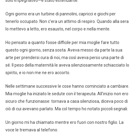
solo impegnativo—è stato estenuante.
Ogni giorno era un turbine di pannolini, capricci e giochi per
tenerlo occupato. Non c’era un attimo di respiro. Quando alla sera
lo mettevo a letto, ero esausto, nel corpo e nella mente.
Ho pensato a quanto fosse difficile per mia moglie fare tutto
questo ogni giorno, senza sosta. Aveva messo da parte la sua
arte per prendersi cura di noi, ma così aveva perso una parte di
sé. Il peso della maternità le aveva silenziosamente schiacciato lo
spirito, e io non me ne ero accorto.
Nelle settimane successive le cose hanno cominciato a cambiare.
Mia moglie ha iniziato le sedute con il terapeuta. All’inizio non ero
sicuro che funzionasse: tornava a casa silenziosa, diceva poco di
ciò di cui avevano parlato. Ma col tempo ho notato piccoli segnali.
Un giorno mi ha chiamato mentre ero fuori con nostro figlio. La
voce le tremava al telefono.