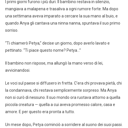
I primi giorni furono i più duri. Il bambino restava in silenzio,
mangiava a malapena e trasaliva a ogni rumore forte. Ma dopo
una settimana aveva imparato a cercare la sua mano al buio, e
quando Anya gli cantava una ninna nanna, spuntava il suo primo
sorriso.
“Ti chiamerò Petya,” decise un giorno, dopo averlo lavato e
pettinato. “Ti piace questo nome? Petya…”
Il bambino non rispose, ma allungò la mano verso di lei,
avvicinandosi.
Le voci sul paese si diffusero in fretta. C’era chi provava pietà, chi
la condannava, chi restava semplicemente sorpreso. Ma Anya
non si curò di nessuno. Il suo mondo ora ruotava attorno a quella
piccola creatura — quella a cui aveva promesso calore, casa e
amore. E per questo era pronta a tutto.
Un mese dopo, Petya cominciò a sorridere al suono dei suoi passi.