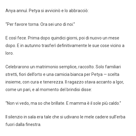
Anya annuì. Petya si avvicinò e lo abbracciò:
“Per favore torna. Ora sei uno di noi.”
E così fece. Prima dopo quindici giorni, poi di nuovo un mese
dopo. E in autunno trasferì definitivamente le sue cose vicino a
loro.
Celebrarono un matrimonio semplice, raccolto. Solo familiari
stretti, fiori dell’orto e una camicia bianca per Petya — scelta
insieme, con cura e tenerezza. Il ragazzo stava accanto a Igor,
come un pari, e al momento del brindisi disse:
“Non vi vedo, ma so che brillate. E mamma è il sole più caldo.”
Il silenzio in sala era tale che si udivano le mele cadere sull’erba
fuori dalla finestra.