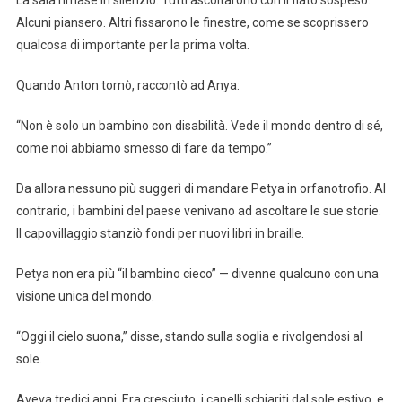
Alcuni piansero. Altri fissarono le finestre, come se scoprissero
qualcosa di importante per la prima volta.
Quando Anton tornò, raccontò ad Anya:
“Non è solo un bambino con disabilità. Vede il mondo dentro di sé,
come noi abbiamo smesso di fare da tempo.”
Da allora nessuno più suggerì di mandare Petya in orfanotrofio. Al
contrario, i bambini del paese venivano ad ascoltare le sue storie.
Il capovillaggio stanziò fondi per nuovi libri in braille.
Petya non era più “il bambino cieco” — divenne qualcuno con una
visione unica del mondo.
“Oggi il cielo suona,” disse, stando sulla soglia e rivolgendosi al
sole.
Aveva tredici anni. Era cresciuto, i capelli schiariti dal sole estivo, e