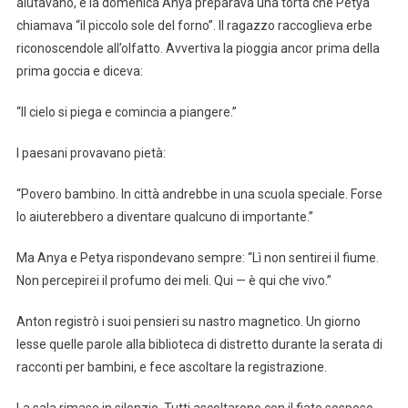
aiutavano, e la domenica Anya preparava una torta che Petya
chiamava “il piccolo sole del forno”. Il ragazzo raccoglieva erbe
riconoscendole all’olfatto. Avvertiva la pioggia ancor prima della
prima goccia e diceva:
“Il cielo si piega e comincia a piangere.”
I paesani provavano pietà:
“Povero bambino. In città andrebbe in una scuola speciale. Forse
lo aiuterebbero a diventare qualcuno di importante.”
Ma Anya e Petya rispondevano sempre: “Lì non sentirei il fiume.
Non percepirei il profumo dei meli. Qui — è qui che vivo.”
Anton registrò i suoi pensieri su nastro magnetico. Un giorno
lesse quelle parole alla biblioteca di distretto durante la serata di
racconti per bambini, e fece ascoltare la registrazione.
La sala rimase in silenzio. Tutti ascoltarono con il fiato sospeso.