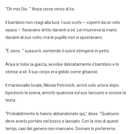
“Oh mio Dio…” Anya corse verso di lui.
Il bambino non reagì alla luce. I suoi occhi — coperti da un velo
opaco — fissavano dritto davanti a sé. Lei muoveva la mano
davanti al suo volto, ma le pupille non si spostavano.
“È cieco…” sussurrò, sentendo il cuore stringersi in petto.
Anya si tolse la giacca, avvolse delicatamente il bambino e lo
strinse a sé. Il suo corpo era gelido come ghiaccio.
Il maresciallo locale, Nikolai Petrovich, arrivò solo un’ora dopo.
Ispezionò la scena, annotò qualcosa sul suo taccuino e scosse la
testa.
“Probabilmente lo hanno abbandonato qui,” disse. “Qualcuno
deve averlo portato nel bosco e lasciato. Con la crisi di questi
tempi, casi del genere non mancano. Domani lo porteremo