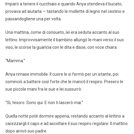
Imparò a tenere il cucchiaio e quando Anya stendeva il bucato,
provava ad aiutarla — tastando le mollette di legno nel cestino e
passandogliene una per volta.
Una mattina, come di consueto, lei era seduta accanto al suo
lettino. Improvvisamente il bambino allungò le mani verso il suo
viso, le scorse la guancia con le dita e disse, con voce chiara:
“Mamma.”
Anya rimase immobile. Il cuore le si fermò per un istante, poi
cominciò a battere così forte che le mancò il respiro. Presero le
sue piccole mani fra le sue e lei sussurrò:
“Sì, tesoro. Sono qui. E non ti lascerò mai.”
Quella notte poté dormire appena, restando accanto al lettino a
carezzargli il capo e ad ascoltare il suo respiro regolare. Il mattino
dopo arrivò suo padre.