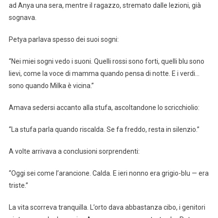
ad Anya una sera, mentre il ragazzo, stremato dalle lezioni, già
sognava.
Petya parlava spesso dei suoi sogni:
“Nei miei sogni vedo i suoni. Quelli rossi sono forti, quelli blu sono
lievi, come la voce di mamma quando pensa di notte. E i verdi…
sono quando Milka è vicina.”
Amava sedersi accanto alla stufa, ascoltandone lo scricchiolio:
“La stufa parla quando riscalda. Se fa freddo, resta in silenzio.”
A volte arrivava a conclusioni sorprendenti:
“Oggi sei come l’arancione. Calda. E ieri nonno era grigio-blu — era
triste.”
La vita scorreva tranquilla. L’orto dava abbastanza cibo, i genitori