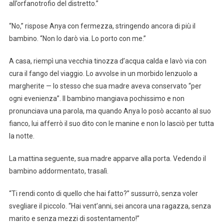
all’orfanotrofio del distretto.”
“No,” rispose Anya con fermezza, stringendo ancora di più il
bambino. “Non lo darò via. Lo porto con me.”
A casa, riempì una vecchia tinozza d’acqua calda e lavò via con
cura il fango del viaggio. Lo avvolse in un morbido lenzuolo a
margherite — lo stesso che sua madre aveva conservato “per
ogni evenienza”. Il bambino mangiava pochissimo e non
pronunciava una parola, ma quando Anya lo posò accanto al suo
fianco, lui afferrò il suo dito con le manine e non lo lasciò per tutta
la notte.
La mattina seguente, sua madre apparve alla porta. Vedendo il
bambino addormentato, trasalì.
“Ti rendi conto di quello che hai fatto?” sussurrò, senza voler
svegliare il piccolo. “Hai vent’anni, sei ancora una ragazza, senza
marito e senza mezzi di sostentamento!”