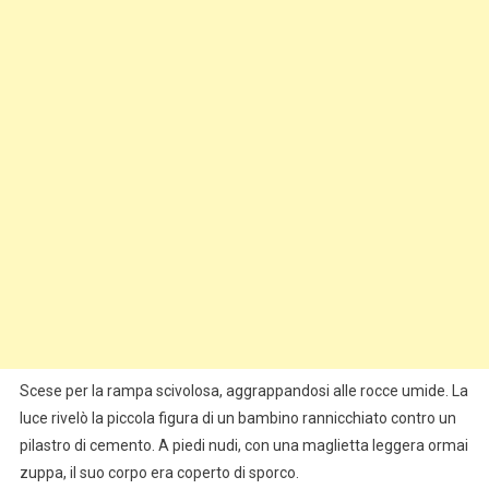
Scese per la rampa scivolosa, aggrappandosi alle rocce umide. La
luce rivelò la piccola figura di un bambino rannicchiato contro un
pilastro di cemento. A piedi nudi, con una maglietta leggera ormai
zuppa, il suo corpo era coperto di sporco.