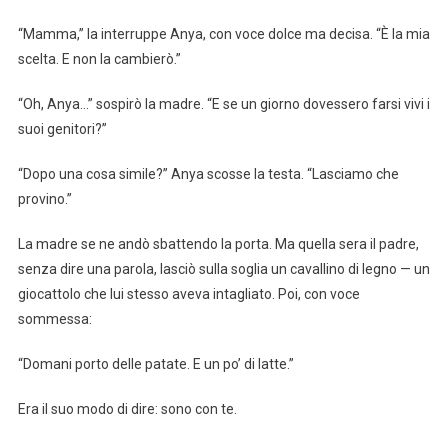
“Mamma,” la interruppe Anya, con voce dolce ma decisa. “È la mia
scelta. E non la cambierò.”
“Oh, Anya…” sospirò la madre. “E se un giorno dovessero farsi vivi i
suoi genitori?”
“Dopo una cosa simile?” Anya scosse la testa. “Lasciamo che
provino.”
La madre se ne andò sbattendo la porta. Ma quella sera il padre,
senza dire una parola, lasciò sulla soglia un cavallino di legno — un
giocattolo che lui stesso aveva intagliato. Poi, con voce
sommessa:
“Domani porto delle patate. E un po’ di latte.”
Era il suo modo di dire: sono con te.