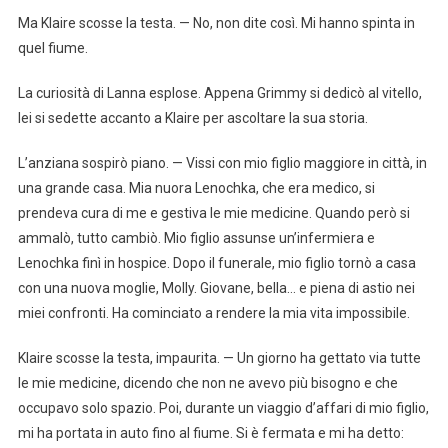
Ma Klaire scosse la testa. — No, non dite così. Mi hanno spinta in
quel fiume.
La curiosità di Lanna esplose. Appena Grimmy si dedicò al vitello,
lei si sedette accanto a Klaire per ascoltare la sua storia.
L’anziana sospirò piano. — Vissi con mio figlio maggiore in città, in
una grande casa. Mia nuora Lenochka, che era medico, si
prendeva cura di me e gestiva le mie medicine. Quando però si
ammalò, tutto cambiò. Mio figlio assunse un’infermiera e
Lenochka finì in hospice. Dopo il funerale, mio figlio tornò a casa
con una nuova moglie, Molly. Giovane, bella… e piena di astio nei
miei confronti. Ha cominciato a rendere la mia vita impossibile.
Klaire scosse la testa, impaurita. — Un giorno ha gettato via tutte
le mie medicine, dicendo che non ne avevo più bisogno e che
occupavo solo spazio. Poi, durante un viaggio d’affari di mio figlio,
mi ha portata in auto fino al fiume. Si è fermata e mi ha detto: