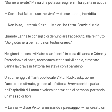
“Siamo arrivate.” Prima che potessi reagire, mi ha spinta in acqua.
— Come hai fatto a uscirne viva? — chiese Lanna, inorridita.
— Non lo so, — tremò Klaire. — Ma ce l’ho fatta. Grazie al cielo.
Quando Lanna le consigliò di denunciare l’accaduto, Klaire rifiutò:
“Dio giudicherà per lei. Io non testimonierò.”
Nei giorni successivi Klaire si ambientò in casa di Lanna e Grimmy.
Partecipava ai pasti, raccontava storie sul villaggio, e mentre
Lanna lavorava in fattoria, lei stava con il bambino.
Un pomeriggio il filantropo locale Viktor Rudkovsky, uomo
facoltoso e stimato, giunse alla fattoria. Aveva sentito parlare
dell’ospitalità di Lanna e voleva ringraziarla di persona, portando
un mazzo di fiori.
— Lanna, — disse Viktor ammirando il paesaggio, — hai creato un