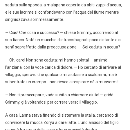
seduta sulla sponda, a malapena coperta da abiti zuppi d’acqua,
e le sue lacrime si confondevano con l’acqua del fiume mentre
singhiozzava sommessamente.
— Ciao! Che cosa è successo? — chiese Grimmy, accorrendo al
suo fianco. Notò un mucchio di stracci bagnati poco distante e si
sentì sopraffatto dalla preoccupazione. — Sei caduta in acqua?
— Oh, caro! Non sono caduta: mi hanno spinta! — ansimò
l’anziana, con la voce carica di dolore. — Ho cercato di arrivare al
villaggio, speravo che qualcuno mi aiutasse a scaldarmi, ma è
subentrato un crampo… non riesco a respirare né a muovermi!
— Non ti preoccupare, vado subito a chiamare aiuto! — gridò
Grimmy, già voltandosi per correre verso il villaggio.
A casa, Lanna stava finendo di sistemare la stalla, cercando di
convincere la mucca Zorya a dare latte. L’urlo ansioso del figlio
risuonò tra i muri della casa e lei si precipitò dentro.