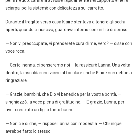
per il freddo. Lanna la avvolse rapidamente nel cappotto e nella
sciarpa, poi la sistemò con delicatezza sul carretto.
Durante il tragitto verso casa Klaire stentava a tenere gli occhi
aperti; quando ci riusciva, guardava intorno con un filo di sorriso.
— Non vi preoccupate, vi prenderete cura di me, vero? — disse con
voce roca.
— Certo, nonna, ci penseremo noi — la rassicurò Lanna. Una volta
dentro, la riscaldarono vicino al focolare finché Klaire non riebbe a
ringraziare.
— Grazie, bambini, che Dio vi benedica per la vostra bontà, —
singhiozzò, la voce piena di gratitudine. — E grazie, Lanna, per
aver cresciuto un figlio tanto buono!
— Non c’è di che, — rispose Lanna con modestia. — Chiunque
avrebbe fatto lo stesso.