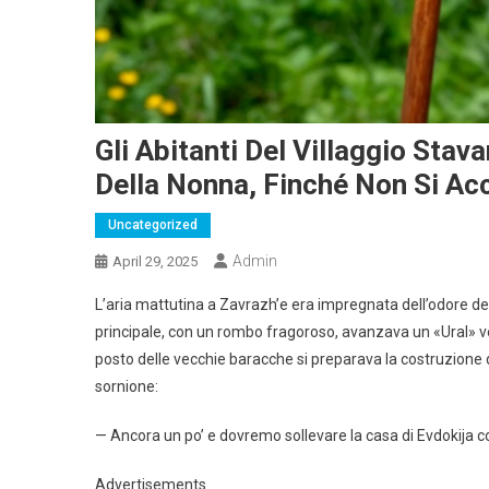
Gli Abitanti Del Villaggio Sta
Della Nonna, Finché Non Si Acc
Uncategorized
Admin
April 29, 2025
L’aria mattutina a Zavrazh’e era impregnata dell’odore della
principale, con un rombo fragoroso, avanzava un «Ural» ve
posto delle vecchie baracche si preparava la costruzione 
sornione:
— Ancora un po’ e dovremo sollevare la casa di Evdokija c
Advertisements