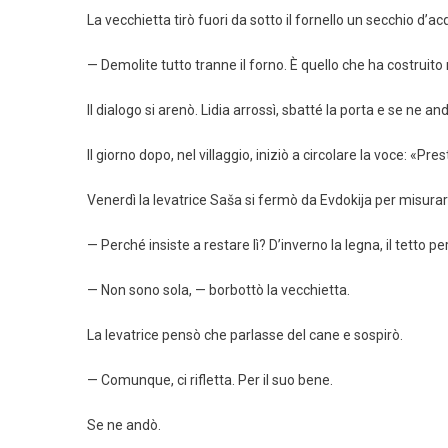
La vecchietta tirò fuori da sotto il fornello un secchio d’ac
— Demolite tutto tranne il forno. È quello che ha costruito m
Il dialogo si arenò. Lidia arrossì, sbatté la porta e se ne an
Il giorno dopo, nel villaggio, iniziò a circolare la voce: «Pr
Venerdì la levatrice Saša si fermò da Evdokija per misurar
— Perché insiste a restare lì? D’inverno la legna, il tetto p
— Non sono sola, — borbottò la vecchietta.
La levatrice pensò che parlasse del cane e sospirò.
— Comunque, ci rifletta. Per il suo bene.
Se ne andò.