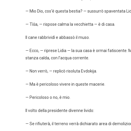
— Mio Dio, cos’è questa bestia? — sussurrò spaventata Lid
— Tìša, — rispose calma la vecchietta — è di casa.
Il cane rabbrividì e abbassò il muso.
— Ecco, — riprese Lidia — la sua casa è ormai fatiscente
stanza calda, con l’acqua corrente.
— Non verrò, — replicò risoluta Evdokija.
— Ma è pericoloso vivere in queste macerie.
— Pericoloso o no, è mio.
Il volto della presidente divenne livido:
— Se rifiuterà, il terreno verrà dichiarato area di demolizi