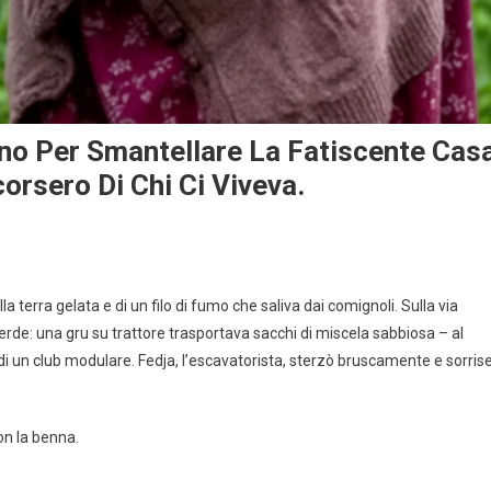
vano Per Smantellare La Fatiscente Cas
orsero Di Chi Ci Viveva.
 terra gelata e di un filo di fumo che saliva dai comignoli. Sulla via
rde: una gru su trattore trasportava sacchi di miscela sabbiosa – al
di un club modulare. Fedja, l’escavatorista, sterzò bruscamente e sorris
on la benna.