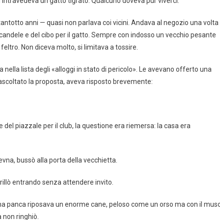
 si intravedeva un gatto tigrato. Qualcuno doveva pur viverci.
totto anni — quasi non parlava coi vicini. Andava al negozio una volta
candele e del cibo per il gatto. Sempre con indosso un vecchio pesante
feltro. Non diceva molto, si limitava a tossire.
a nella lista degli «alloggi in stato di pericolo». Le avevano offerto una
 ascoltato la proposta, aveva risposto brevemente:
 del piazzale per il club, la questione era riemersa: la casa era
’evna, bussò alla porta della vecchietta.
illò entrando senza attendere invito.
 una panca riposava un enorme cane, peloso come un orso ma con il mus
a non ringhiò.