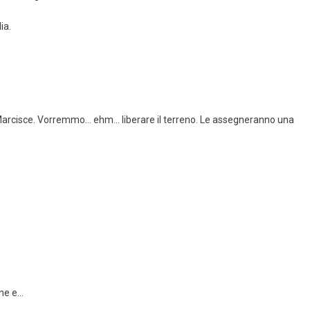
ia.
. Marcisce. Vorremmo… ehm… liberare il terreno. Le assegneranno una
one e…