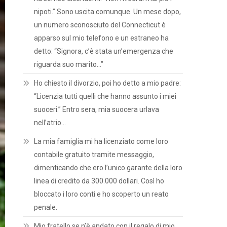
nipoti.” Sono uscita comunque. Un mese dopo,
un numero sconosciuto del Connecticut è
apparso sul mio telefono e un estraneo ha
detto: “Signora, c’è stata un’emergenza che
riguarda suo marito…”
Ho chiesto il divorzio, poi ho detto a mio padre:
“Licenzia tutti quelli che hanno assunto i miei
suoceri.” Entro sera, mia suocera urlava
nell’atrio…
La mia famiglia mi ha licenziato come loro
contabile gratuito tramite messaggio,
dimenticando che ero l’unico garante della loro
linea di credito da 300.000 dollari. Così ho
bloccato i loro conti e ho scoperto un reato
penale.
Mio fratello se n’è andato con il regalo di mio