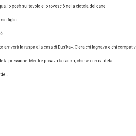
qua, lo posò sul tavolo e lo rovesciò nella ciotola del cane.
io figlio.
dò.
esto arriverà la ruspa alla casa di Dus’ka». C’era chi lagnava e chi compativ
le la pressione. Mentre posava la fascia, chiese con cautela:
erde…