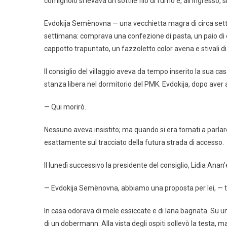
comignolo si levava un sottile filo di fumo e, all’ingresso,
Evdokija Semënovna — una vecchietta magra di circa settan
settimana: comprava una confezione di pasta, un paio di 
cappotto trapuntato, un fazzoletto color avena e stivali di 
Il consiglio del villaggio aveva da tempo inserito la sua cas
stanza libera nel dormitorio del PMK. Evdokija, dopo aver
— Qui morirò.
Nessuno aveva insistito; ma quando si era tornati a parlare
esattamente sul tracciato della futura strada di accesso.
Il lunedì successivo la presidente del consiglio, Lidia Anan
— Evdokija Semënovna, abbiamo una proposta per lei, — tr
In casa odorava di mele essiccate e di lana bagnata. Su
di un dobermann. Alla vista degli ospiti sollevò la testa, m