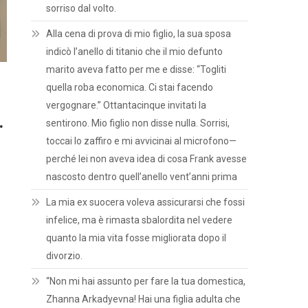
sorriso dal volto.
Alla cena di prova di mio figlio, la sua sposa
indicò l’anello di titanio che il mio defunto
marito aveva fatto per me e disse: “Togliti
quella roba economica. Ci stai facendo
vergognare.” Ottantacinque invitati la
.
sentirono. Mio figlio non disse nulla. Sorrisi,
toccai lo zaffiro e mi avvicinai al microfono—
perché lei non aveva idea di cosa Frank avesse
nascosto dentro quell’anello vent’anni prima
La mia ex suocera voleva assicurarsi che fossi
infelice, ma è rimasta sbalordita nel vedere
quanto la mia vita fosse migliorata dopo il
divorzio.
“Non mi hai assunto per fare la tua domestica,
Zhanna Arkadyevna! Hai una figlia adulta che