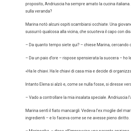
proposito, Andriuscia ha sempre amato la cucina italiana. T
sulla veranda?
Marina notò alcuni ospiti scambiarsi occhiate. Una giovan
sussurrò qualcosa alla vicina, che scuoteva il capo con 
– Da quanto tempo siete qui? – chiese Marina, cercando di
– Da un paio d’ore – rispose spensierata la suocera – ho le
«Ha le chiavi. Ha le chiavi di casa mia e decide di organizzar
Intanto Elena si alzò e, come se nulla fosse, si diresse ver
– Vado a controllare la mia insalata speciale. Andriuscia 
Marina sentì il fiato mancargli. Vedeva l’ex moglie del mari
ingredienti – e lo faceva come se ne avesse pieno diritto.
– Marinocika, – disse all’improvviso una parente anziana, –