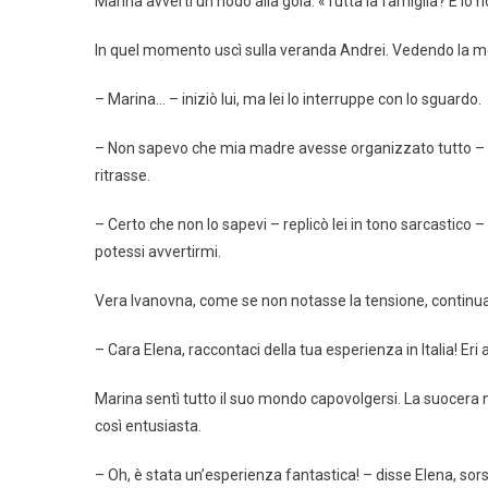
Marina avvertì un nodo alla gola. «Tutta la famiglia? E io 
In quel momento uscì sulla veranda Andrei. Vedendo la mo
– Marina… – iniziò lui, ma lei lo interruppe con lo sguardo.
– Non sapevo che mia madre avesse organizzato tutto – bi
ritrasse.
– Certo che non lo sapevi – replicò lei in tono sarcastic
potessi avvertirmi.
Vera Ivanovna, come se non notasse la tensione, continua
– Cara Elena, raccontaci della tua esperienza in Italia! Eri
Marina sentì tutto il suo mondo capovolgersi. La suocera n
così entusiasta.
– Oh, è stata un’esperienza fantastica! – disse Elena, sors