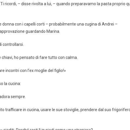
i ricordi, – disse rivolta a lui, – quando preparavamo la pasta proprio qu
e donna con i capelli corti – probabilmente una cugina di Andrei –
disapprovazione guardando Marina.
 controllarsi.
 chiavi, ho pensato di fare tutto con calma.
e incontri con l’ex moglie del figlio!»
so la cucina:
l’adora sempre.
to trafficare in cucina, usare le sue stoviglie, prendere dal suo frigorifer
 siediti. Perché resti lì in piedi come una straniera?