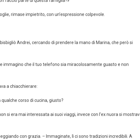
non faccio parte di questa famiglia?»
glie, rimase impietrito, con un’espressione colpevole.
sbigliò Andrei, cercando di prendere la mano di Marina, che però si
o – e immagino che il tuo telefono sia miracolosamente guasto e non
va a chiacchierare:
 a qualche corso di cucina, giusto?
on si era mai interessata ai suoi viaggi, invece con l’ex nuora si mostra
eggiando con grazia. – Immaginate, lì ci sono tradizioni incredibili. A