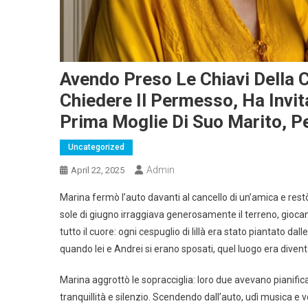
Avendo Preso Le Chiavi Della 
Chiedere Il Permesso, Ha Invit
Prima Moglie Di Suo Marito, Pe
Uncategorized
Admin
April 22, 2025
Marina fermò l’auto davanti al cancello di un’amica e rest
sole di giugno irraggiava generosamente il terreno, gioca
tutto il cuore: ogni cespuglio di lillà era stato piantato dal
quando lei e Andrei si erano sposati, quel luogo era diventa
Marina aggrottò le sopracciglia: loro due avevano pianificato
tranquillità e silenzio. Scendendo dall’auto, udì musica e v