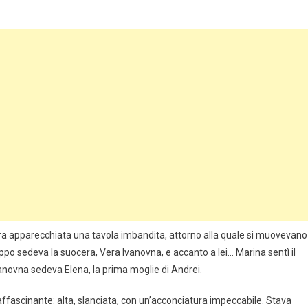
era apparecchiata una tavola imbandita, attorno alla quale si muovevano
o sedeva la suocera, Vera Ivanovna, e accanto a lei… Marina sentì il
anovna sedeva Elena, la prima moglie di Andrei.
fascinante: alta, slanciata, con un’acconciatura impeccabile. Stava