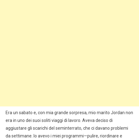
Era un sabato e, con mia grande sorpresa, mio marito Jordan non
era in uno dei suoi soliti viaggi di lavoro. Aveva deciso di
aggiustare gli scarichi del seminterrato, che ci davano problemi
da settimane. Io avevo i miei programmi—pulire, riordinare e