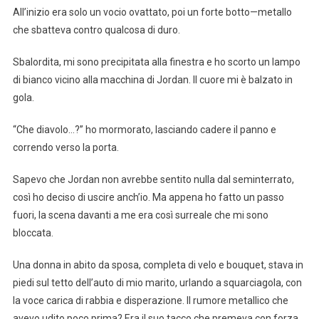
All’inizio era solo un vocio ovattato, poi un forte botto—metallo
che sbatteva contro qualcosa di duro.
Sbalordita, mi sono precipitata alla finestra e ho scorto un lampo
di bianco vicino alla macchina di Jordan. Il cuore mi è balzato in
gola.
“Che diavolo…?” ho mormorato, lasciando cadere il panno e
correndo verso la porta.
Sapevo che Jordan non avrebbe sentito nulla dal seminterrato,
così ho deciso di uscire anch’io. Ma appena ho fatto un passo
fuori, la scena davanti a me era così surreale che mi sono
bloccata.
Una donna in abito da sposa, completa di velo e bouquet, stava in
piedi sul tetto dell’auto di mio marito, urlando a squarciagola, con
la voce carica di rabbia e disperazione. Il rumore metallico che
avevo udito poco prima? Era il suo tacco che premeva con forza