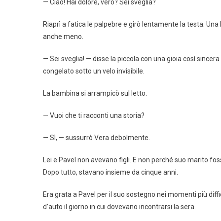
— Ciao! Hai dolore, vero? Sei sveglia?
Riaprì a fatica le palpebre e girò lentamente la testa. Una 
anche meno.
— Sei sveglia! — disse la piccola con una gioia così sincera
congelato sotto un velo invisibile.
La bambina si arrampicò sul letto.
— Vuoi che ti racconti una storia?
— Sì, — sussurrò Vera debolmente.
Lei e Pavel non avevano figli. E non perché suo marito foss
Dopo tutto, stavano insieme da cinque anni.
Era grata a Pavel per il suo sostegno nei momenti più diffi
d’auto il giorno in cui dovevano incontrarsi la sera.