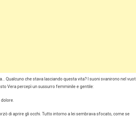
sa… Qualcuno che stava lasciando questa vita? I suoni svanirono nel vuot
to Vera percepì un sussurro femminile e gentile:
 dolore.
rzò di aprire gli occhi. Tutto intorno a lei sembrava sfocato, come se