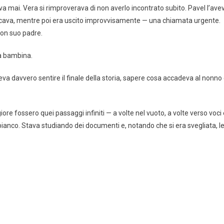
a mai. Vera si rimproverava di non averlo incontrato subito. Pavel l’ave
ancava, mentre poi era uscito improvvisamente — una chiamata urgente.
con suo padre.
a bambina.
eva davvero sentire il finale della storia, sapere cosa accadeva al nonno
 fossero quei passaggi infiniti — a volte nel vuoto, a volte verso voci 
 bianco. Stava studiando dei documenti e, notando che si era svegliata, l