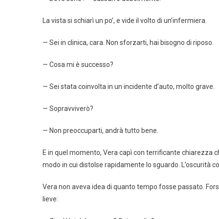
La vista si schiarì un po’, e vide il volto di un’infermiera.
— Sei in clinica, cara. Non sforzarti, hai bisogno di riposo.
— Cosa mi è successo?
— Sei stata coinvolta in un incidente d’auto, molto grave.
— Sopravviverò?
— Non preoccuparti, andrà tutto bene.
E in quel momento, Vera capì con terrificante chiarezza che
modo in cui distolse rapidamente lo sguardo. L’oscurità com
Vera non aveva idea di quanto tempo fosse passato. Forse 
lieve: