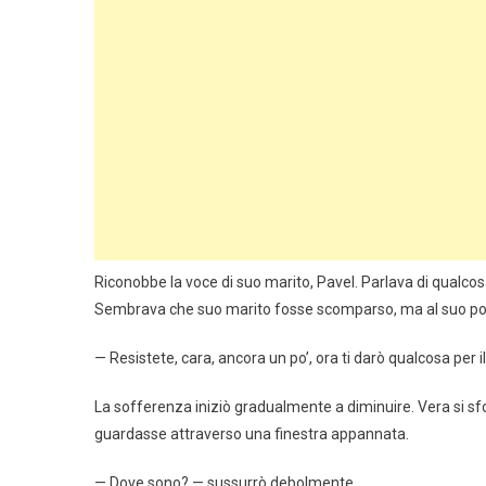
Riconobbe la voce di suo marito, Pavel. Parlava di qualco
Sembrava che suo marito fosse scomparso, ma al suo pos
— Resistete, cara, ancora un po’, ora ti darò qualcosa per il
La sofferenza iniziò gradualmente a diminuire. Vera si sfo
guardasse attraverso una finestra appannata.
— Dove sono? — sussurrò debolmente.