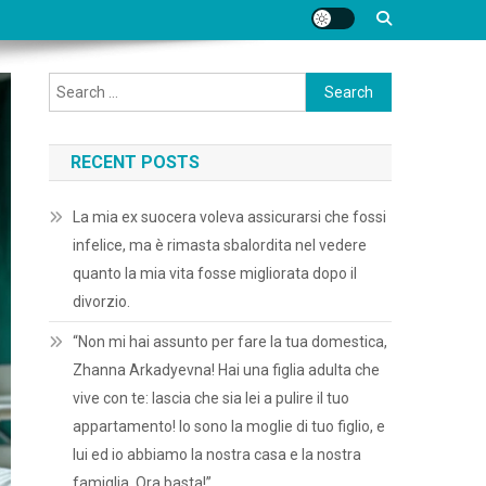
Search
for:
RECENT POSTS
La mia ex suocera voleva assicurarsi che fossi
infelice, ma è rimasta sbalordita nel vedere
quanto la mia vita fosse migliorata dopo il
divorzio.
“Non mi hai assunto per fare la tua domestica,
Zhanna Arkadyevna! Hai una figlia adulta che
vive con te: lascia che sia lei a pulire il tuo
appartamento! Io sono la moglie di tuo figlio, e
lui ed io abbiamo la nostra casa e la nostra
famiglia. Ora basta!”