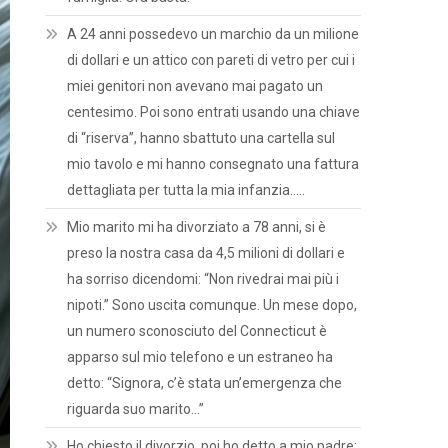
A 24 anni possedevo un marchio da un milione
di dollari e un attico con pareti di vetro per cui i
miei genitori non avevano mai pagato un
centesimo. Poi sono entrati usando una chiave
di “riserva”, hanno sbattuto una cartella sul
mio tavolo e mi hanno consegnato una fattura
dettagliata per tutta la mia infanzia…..
Mio marito mi ha divorziato a 78 anni, si è
preso la nostra casa da 4,5 milioni di dollari e
ha sorriso dicendomi: “Non rivedrai mai più i
nipoti.” Sono uscita comunque. Un mese dopo,
un numero sconosciuto del Connecticut è
apparso sul mio telefono e un estraneo ha
detto: “Signora, c’è stata un’emergenza che
riguarda suo marito…”
Ho chiesto il divorzio, poi ho detto a mio padre: