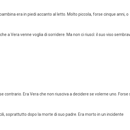
bambina era in piedi accanto al letto. Molto piccola, forse cinque anni, o
 che a Vera venne voglia di sorridere. Ma non ci riuscì: il suo viso sembra
e contrario. Era Vera che non riusciva a decidere se volerne uno. Forse s
cili, soprattutto dopo la morte di suo padre. Era morto in un incidente