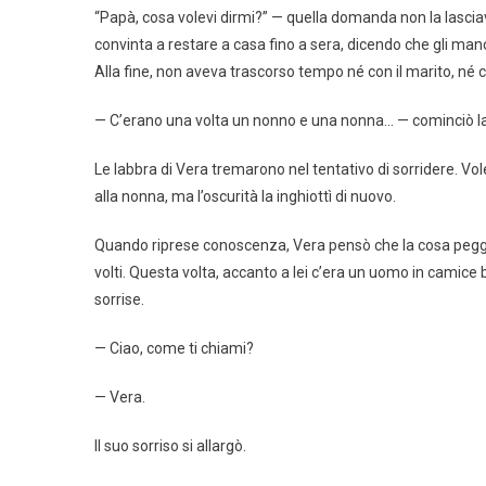
“Papà, cosa volevi dirmi?” — quella domanda non la lasciav
convinta a restare a casa fino a sera, dicendo che gli m
Alla fine, non aveva trascorso tempo né con il marito, né 
— C’erano una volta un nonno e una nonna… — cominciò l
Le labbra di Vera tremarono nel tentativo di sorridere. Vol
alla nonna, ma l’oscurità la inghiottì di nuovo.
Quando riprese conoscenza, Vera pensò che la cosa peggiore
volti. Questa volta, accanto a lei c’era un uomo in camice
sorrise.
— Ciao, come ti chiami?
— Vera.
Il suo sorriso si allargò.