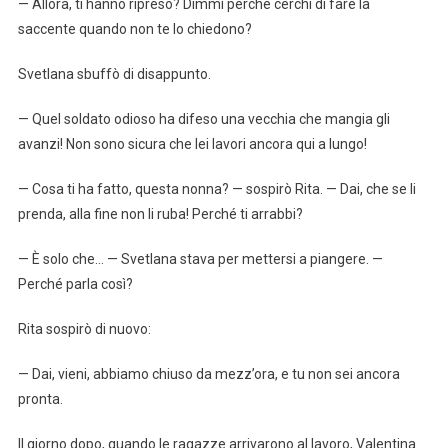
— Allora, ti hanno ripreso? Dimmi perché cerchi di fare la
saccente quando non te lo chiedono?
Svetlana sbuffò di disappunto.
— Quel soldato odioso ha difeso una vecchia che mangia gli
avanzi! Non sono sicura che lei lavori ancora qui a lungo!
— Cosa ti ha fatto, questa nonna? — sospirò Rita. — Dai, che se li
prenda, alla fine non li ruba! Perché ti arrabbi?
— È solo che… — Svetlana stava per mettersi a piangere. —
Perché parla così?
Rita sospirò di nuovo:
— Dai, vieni, abbiamo chiuso da mezz’ora, e tu non sei ancora
pronta.
Il giorno dopo, quando le ragazze arrivarono al lavoro, Valentina