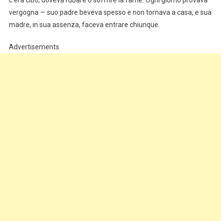
c’era cibo, doveva rubare o soffrire la fame. Ogni giorno provava
vergogna — suo padre beveva spesso e non tornava a casa, e sua
madre, in sua assenza, faceva entrare chiunque.
Advertisements