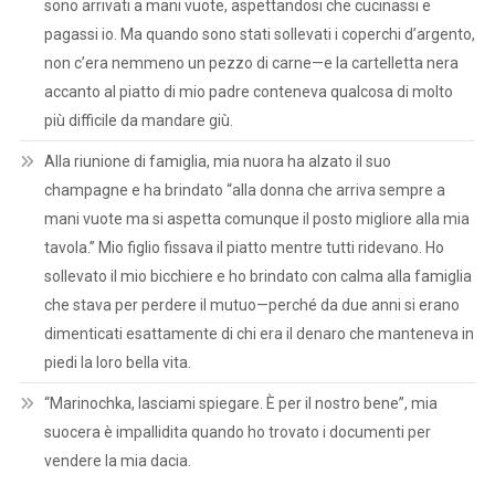
sono arrivati a mani vuote, aspettandosi che cucinassi e
pagassi io. Ma quando sono stati sollevati i coperchi d’argento,
non c’era nemmeno un pezzo di carne—e la cartelletta nera
accanto al piatto di mio padre conteneva qualcosa di molto
più difficile da mandare giù.
Alla riunione di famiglia, mia nuora ha alzato il suo
champagne e ha brindato “alla donna che arriva sempre a
mani vuote ma si aspetta comunque il posto migliore alla mia
tavola.” Mio figlio fissava il piatto mentre tutti ridevano. Ho
sollevato il mio bicchiere e ho brindato con calma alla famiglia
che stava per perdere il mutuo—perché da due anni si erano
dimenticati esattamente di chi era il denaro che manteneva in
piedi la loro bella vita.
“Marinochka, lasciami spiegare. È per il nostro bene”, mia
suocera è impallidita quando ho trovato i documenti per
vendere la mia dacia.