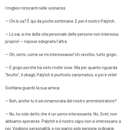
I migliori ristoranti nelle vicinanze
— Chi lo sa? È qui da poche settimane. E per il nostro Palytch…
— Lo sai, a me della vita personale delle persone non interessa
proprio! — rispose sdegnata l’altra.
— Oh, certo, come se mi interessasse! Un vecchio, tutto grigio…
— È grigio perché ha visto molte cose. Ma per quanto riguarda
“brutto”, ti sbagli, Palytch è piuttosto carismatico, e poi è virile!
Svetlana guardò la sua amica:
— Beh, anche tu ti sei innamorata del nostro amministratore?
— No, ho solo detto che è un uomo interessante. No, Svet, non
abbiamo speranze. Palytch e il nostro capo non si interessano a
noi. Vogliono personalità, e noi siamo solo persone ordinarie.