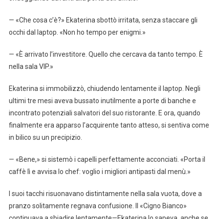
— «Che cosa c’è?» Ekaterina sbottò irritata, senza staccare gli
occhi dal laptop. «Non ho tempo per enigmi.»
— «È arrivato l’investitore. Quello che cercava da tanto tempo. È
nella sala VIP.»
Ekaterina si immobilizzò, chiudendo lentamente il laptop. Negli
ultimi tre mesi aveva bussato inutilmente a porte di banche e
incontrato potenziali salvatori del suo ristorante. E ora, quando
finalmente era apparso l’acquirente tanto atteso, si sentiva come
in bilico su un precipizio.
— «Bene,» si sistemò i capelli perfettamente acconciati. «Porta il
caffè lì e avvisa lo chef: voglio i migliori antipasti dal menù.»
I suoi tacchi risuonavano distintamente nella sala vuota, dove a
pranzo solitamente regnava confusione. Il «Cigno Bianco»
continuava a sbiadire lentamente—Ekaterina lo sapeva, anche se