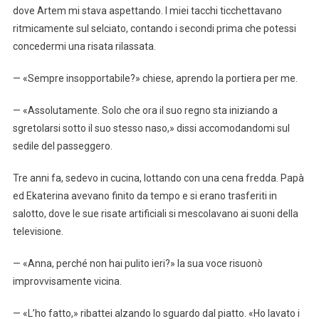
dove Artem mi stava aspettando. I miei tacchi ticchettavano
ritmicamente sul selciato, contando i secondi prima che potessi
concedermi una risata rilassata.
— «Sempre insopportabile?» chiese, aprendo la portiera per me.
— «Assolutamente. Solo che ora il suo regno sta iniziando a
sgretolarsi sotto il suo stesso naso,» dissi accomodandomi sul
sedile del passeggero.
Tre anni fa, sedevo in cucina, lottando con una cena fredda. Papà
ed Ekaterina avevano finito da tempo e si erano trasferiti in
salotto, dove le sue risate artificiali si mescolavano ai suoni della
televisione.
— «Anna, perché non hai pulito ieri?» la sua voce risuonò
improvvisamente vicina.
— «L’ho fatto,» ribattei alzando lo sguardo dal piatto. «Ho lavato i