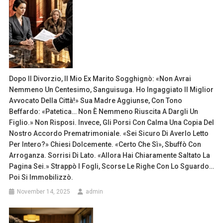
Dopo Il Divorzio, Il Mio Ex Marito Sogghignò: «Non Avrai
Nemmeno Un Centesimo, Sanguisuga. Ho Ingaggiato Il Miglior
Avvocato Della Città!» Sua Madre Aggiunse, Con Tono
Beffardo: «Patetica… Non È Nemmeno Riuscita A Dargli Un
Figlio.» Non Risposi. Invece, Gli Porsi Con Calma Una Copia Del
Nostro Accordo Prematrimoniale. «Sei Sicuro Di Averlo Letto
Per Intero?» Chiesi Dolcemente. «Certo Che Sì», Sbuffò Con
Arroganza. Sorrisi Di Lato. «Allora Hai Chiaramente Saltato La
Pagina Sei.» Strappò I Fogli, Scorse Le Righe Con Lo Sguardo…
Poi Si Immobilizzò.
November 14, 2025
admin