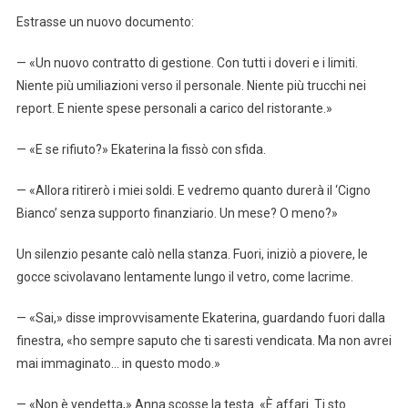
Estrasse un nuovo documento:
— «Un nuovo contratto di gestione. Con tutti i doveri e i limiti.
Niente più umiliazioni verso il personale. Niente più trucchi nei
report. E niente spese personali a carico del ristorante.»
— «E se rifiuto?» Ekaterina la fissò con sfida.
— «Allora ritirerò i miei soldi. E vedremo quanto durerà il ‘Cigno
Bianco’ senza supporto finanziario. Un mese? O meno?»
Un silenzio pesante calò nella stanza. Fuori, iniziò a piovere, le
gocce scivolavano lentamente lungo il vetro, come lacrime.
— «Sai,» disse improvvisamente Ekaterina, guardando fuori dalla
finestra, «ho sempre saputo che ti saresti vendicata. Ma non avrei
mai immaginato… in questo modo.»
— «Non è vendetta,» Anna scosse la testa. «È affari. Ti sto