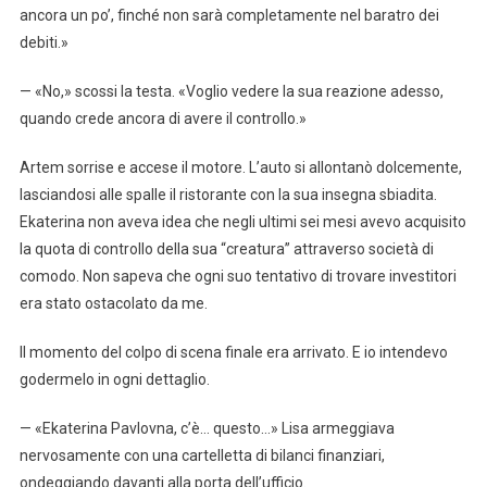
ancora un po’, finché non sarà completamente nel baratro dei
debiti.»
— «No,» scossi la testa. «Voglio vedere la sua reazione adesso,
quando crede ancora di avere il controllo.»
Artem sorrise e accese il motore. L’auto si allontanò dolcemente,
lasciandosi alle spalle il ristorante con la sua insegna sbiadita.
Ekaterina non aveva idea che negli ultimi sei mesi avevo acquisito
la quota di controllo della sua “creatura” attraverso società di
comodo. Non sapeva che ogni suo tentativo di trovare investitori
era stato ostacolato da me.
Il momento del colpo di scena finale era arrivato. E io intendevo
godermelo in ogni dettaglio.
— «Ekaterina Pavlovna, c’è… questo…» Lisa armeggiava
nervosamente con una cartelletta di bilanci finanziari,
ondeggiando davanti alla porta dell’ufficio.