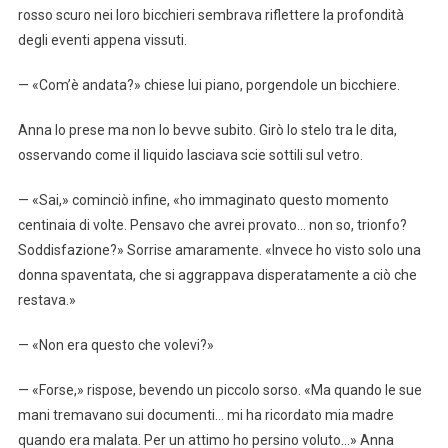
rosso scuro nei loro bicchieri sembrava riflettere la profondità
degli eventi appena vissuti.
— «Com’è andata?» chiese lui piano, porgendole un bicchiere.
Anna lo prese ma non lo bevve subito. Girò lo stelo tra le dita,
osservando come il liquido lasciava scie sottili sul vetro.
— «Sai,» cominciò infine, «ho immaginato questo momento
centinaia di volte. Pensavo che avrei provato… non so, trionfo?
Soddisfazione?» Sorrise amaramente. «Invece ho visto solo una
donna spaventata, che si aggrappava disperatamente a ciò che
restava.»
— «Non era questo che volevi?»
— «Forse,» rispose, bevendo un piccolo sorso. «Ma quando le sue
mani tremavano sui documenti… mi ha ricordato mia madre
quando era malata. Per un attimo ho persino voluto…» Anna