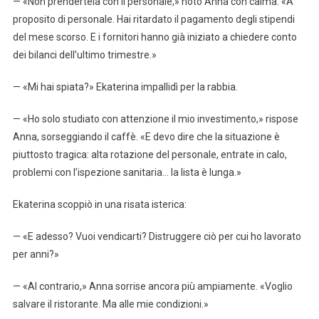
— «Non prendertela con il personale,» notò Anna con calma. «A
proposito di personale. Hai ritardato il pagamento degli stipendi
del mese scorso. E i fornitori hanno già iniziato a chiedere conto
dei bilanci dell’ultimo trimestre.»
— «Mi hai spiata?» Ekaterina impallidì per la rabbia.
— «Ho solo studiato con attenzione il mio investimento,» rispose
Anna, sorseggiando il caffè. «E devo dire che la situazione è
piuttosto tragica: alta rotazione del personale, entrate in calo,
problemi con l’ispezione sanitaria… la lista è lunga.»
Ekaterina scoppiò in una risata isterica:
— «E adesso? Vuoi vendicarti? Distruggere ciò per cui ho lavorato
per anni?»
— «Al contrario,» Anna sorrise ancora più ampiamente. «Voglio
salvare il ristorante. Ma alle mie condizioni.»