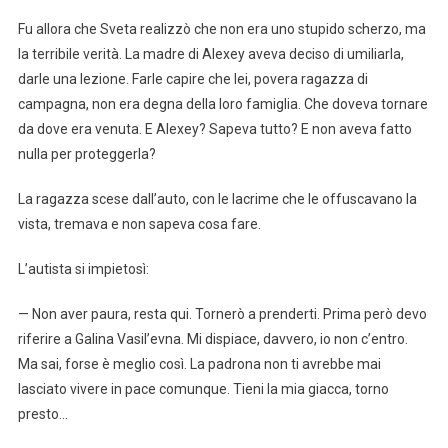
Fu allora che Sveta realizzò che non era uno stupido scherzo, ma
la terribile verità. La madre di Alexey aveva deciso di umiliarla,
darle una lezione. Farle capire che lei, povera ragazza di
campagna, non era degna della loro famiglia. Che doveva tornare
da dove era venuta. E Alexey? Sapeva tutto? E non aveva fatto
nulla per proteggerla?
La ragazza scese dall’auto, con le lacrime che le offuscavano la
vista, tremava e non sapeva cosa fare.
L’autista si impietosì:
— Non aver paura, resta qui. Tornerò a prenderti. Prima però devo
riferire a Galina Vasil’evna. Mi dispiace, davvero, io non c’entro.
Ma sai, forse è meglio così. La padrona non ti avrebbe mai
lasciato vivere in pace comunque. Tieni la mia giacca, torno
presto…