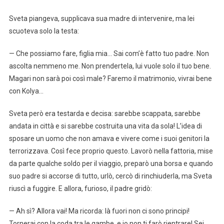
Sveta piangeva, supplicava sua madre di intervenire, ma lei
scuoteva solo la testa:
— Che possiamo fare, figlia mia… Sai com’è fatto tuo padre. Non
ascolta nemmeno me. Non prendertela, lui vuole solo il tuo bene.
Magari non sarà poi così male? Faremo il matrimonio, vivrai bene
con Kolya…
Sveta però era testarda e decisa: sarebbe scappata, sarebbe
andata in città e si sarebbe costruita una vita da sola! L’idea di
sposare un uomo che non amava e vivere come i suoi genitori la
terrorizzava. Così fece proprio questo. Lavorò nella fattoria, mise
da parte qualche soldo per il viaggio, preparò una borsa e quando
suo padre si accorse di tutto, urlò, cercò di rinchiuderla, ma Sveta
riuscì a fuggire. E allora, furioso, il padre gridò:
— Ah sì? Allora vai! Ma ricorda: là fuori non ci sono principi!
Tornerai con la coda tra le gambe, e io non ti farò rientrare! Sei