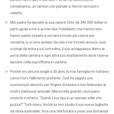
compleanno, un camion con pianale si fermò nel nostro
vialetto.
Mio padre ha lasciato la sua casa in Ohio da 340.000 dollari in
parti uguali a me e ai miei due fratellastri, ma mentre loro
hanno subito iniziato a cercare il modo più veloce per
venderla, io ci sono andato da solo e ho trovato ancora i suoi
occhiali da lettura sul comodino, il suo accappatoio dietro la
porta della camera e ogni attrezzo esattamente dove l’aveva
lasciato nella sua officina in cantina.
Poiché ero ancora single a 30 anni, la mia famiglia mi trattava
come il loro fallimento preferito. Così ho pagato uno
sconosciuto discreto per fingere di essere il mio fidanzato al
nostro barbecue annuale. Mia sorella guardò i suoi jeans
scoloriti e schernì: “Quindi il tuo tipo è un operaio edile che
puzza?” Tutti risero, finché lui non studiò il suo nuovo biglietto
da visita aziendale, fece una telefonata e pose una domanda