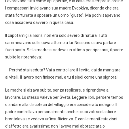
Lavoravano tutti come api operaie, e la casa era sempre in ordine.
I compaesani invidiavano sua madre Evdokiya, dicendo che era
stata fortunata a sposare un uomo “giusto”. Ma pochi sapevano
cosa accadeva davvero in quella casa.
Il capofamiglia, Boris, non era solo severo di natura. Tutti
camminavano sulle uova attorno a lui. Nessuno osava parlare
fuori posto. Se la madre si sedeva un attimo per riposarsi, il padre
subito la riprendeva:
— Perché stai seduta? Vai a controllare il lievito, dai da mangiare
ai vitelli. Il lavoro non finisce mai, e tu ti siedi come una signora!
La madre si alzava subito, senza replicare, e riprendeva a
lavorare. Lo stesso valeva per Sveta. Leggere libri, perdere tempo
o andare alla discoteca del villaggio era considerato indegno. Il
padre controllava personalmente anche i suoi voti scolastici e
brontolava se vedeva un’insufficienza. E con le manifestazioni
d’affetto era avarissimo; non l’aveva mai abbracciata o