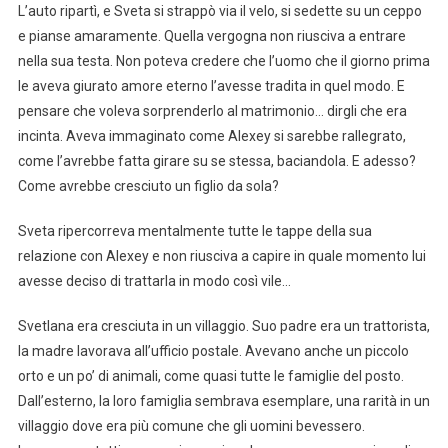
L’auto ripartì, e Sveta si strappò via il velo, si sedette su un ceppo
e pianse amaramente. Quella vergogna non riusciva a entrare
nella sua testa. Non poteva credere che l’uomo che il giorno prima
le aveva giurato amore eterno l’avesse tradita in quel modo. E
pensare che voleva sorprenderlo al matrimonio… dirgli che era
incinta. Aveva immaginato come Alexey si sarebbe rallegrato,
come l’avrebbe fatta girare su se stessa, baciandola. E adesso?
Come avrebbe cresciuto un figlio da sola?
Sveta ripercorreva mentalmente tutte le tappe della sua
relazione con Alexey e non riusciva a capire in quale momento lui
avesse deciso di trattarla in modo così vile…
Svetlana era cresciuta in un villaggio. Suo padre era un trattorista,
la madre lavorava all’ufficio postale. Avevano anche un piccolo
orto e un po’ di animali, come quasi tutte le famiglie del posto.
Dall’esterno, la loro famiglia sembrava esemplare, una rarità in un
villaggio dove era più comune che gli uomini bevessero.