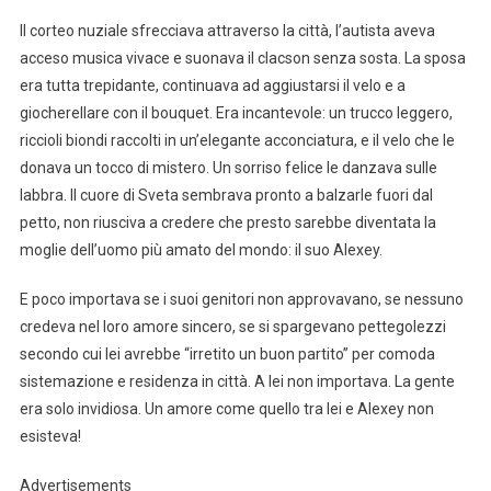
Il corteo nuziale sfrecciava attraverso la città, l’autista aveva
acceso musica vivace e suonava il clacson senza sosta. La sposa
era tutta trepidante, continuava ad aggiustarsi il velo e a
giocherellare con il bouquet. Era incantevole: un trucco leggero,
riccioli biondi raccolti in un’elegante acconciatura, e il velo che le
donava un tocco di mistero. Un sorriso felice le danzava sulle
labbra. Il cuore di Sveta sembrava pronto a balzarle fuori dal
petto, non riusciva a credere che presto sarebbe diventata la
moglie dell’uomo più amato del mondo: il suo Alexey.
E poco importava se i suoi genitori non approvavano, se nessuno
credeva nel loro amore sincero, se si spargevano pettegolezzi
secondo cui lei avrebbe “irretito un buon partito” per comoda
sistemazione e residenza in città. A lei non importava. La gente
era solo invidiosa. Un amore come quello tra lei e Alexey non
esisteva!
Advertisements