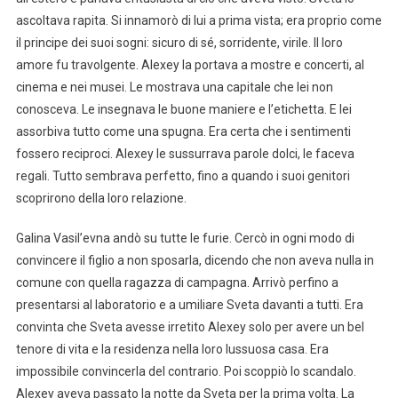
ascoltava rapita. Si innamorò di lui a prima vista; era proprio come
il principe dei suoi sogni: sicuro di sé, sorridente, virile. Il loro
amore fu travolgente. Alexey la portava a mostre e concerti, al
cinema e nei musei. Le mostrava una capitale che lei non
conosceva. Le insegnava le buone maniere e l’etichetta. E lei
assorbiva tutto come una spugna. Era certa che i sentimenti
fossero reciproci. Alexey le sussurrava parole dolci, le faceva
regali. Tutto sembrava perfetto, fino a quando i suoi genitori
scoprirono della loro relazione.
Galina Vasil’evna andò su tutte le furie. Cercò in ogni modo di
convincere il figlio a non sposarla, dicendo che non aveva nulla in
comune con quella ragazza di campagna. Arrivò perfino a
presentarsi al laboratorio e a umiliare Sveta davanti a tutti. Era
convinta che Sveta avesse irretito Alexey solo per avere un bel
tenore di vita e la residenza nella loro lussuosa casa. Era
impossibile convincerla del contrario. Poi scoppiò lo scandalo.
Alexey aveva passato la notte da Sveta per la prima volta. La