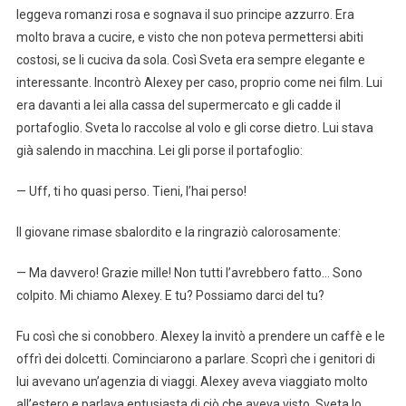
leggeva romanzi rosa e sognava il suo principe azzurro. Era
molto brava a cucire, e visto che non poteva permettersi abiti
costosi, se li cuciva da sola. Così Sveta era sempre elegante e
interessante. Incontrò Alexey per caso, proprio come nei film. Lui
era davanti a lei alla cassa del supermercato e gli cadde il
portafoglio. Sveta lo raccolse al volo e gli corse dietro. Lui stava
già salendo in macchina. Lei gli porse il portafoglio:
— Uff, ti ho quasi perso. Tieni, l’hai perso!
Il giovane rimase sbalordito e la ringraziò calorosamente:
— Ma davvero! Grazie mille! Non tutti l’avrebbero fatto… Sono
colpito. Mi chiamo Alexey. E tu? Possiamo darci del tu?
Fu così che si conobbero. Alexey la invitò a prendere un caffè e le
offrì dei dolcetti. Cominciarono a parlare. Scoprì che i genitori di
lui avevano un’agenzia di viaggi. Alexey aveva viaggiato molto
all’estero e parlava entusiasta di ciò che aveva visto. Sveta lo