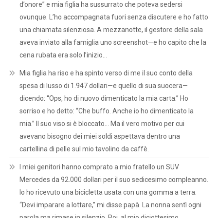
d’onore” e mia figlia ha sussurrato che poteva sedersi
ovunque. L’ho accompagnata fuori senza discutere e ho fatto
una chiamata silenziosa. A mezzanotte, il gestore della sala
aveva inviato alla famiglia uno screenshot—e ho capito che la
cena rubata era solo l’inizio…
Mia figlia ha riso e ha spinto verso di me il suo conto della
spesa di lusso di 1.947 dollari—e quello di sua suocera—
dicendo: “Ops, ho di nuovo dimenticato la mia carta.” Ho
sorriso e ho detto: “Che buffo. Anche io ho dimenticato la
mia.” Il suo viso si è bloccato… Ma il vero motivo per cui
avevano bisogno dei miei soldi aspettava dentro una
cartellina di pelle sul mio tavolino da caffè.
I miei genitori hanno comprato a mio fratello un SUV
Mercedes da 92.000 dollari per il suo sedicesimo compleanno.
Io ho ricevuto una bicicletta usata con una gomma a terra.
“Devi imparare a lottare,” mi disse papà. La nonna sentì ogni
parola ma rimase in silenzio. Poi, al mio diciottesimo