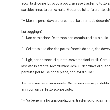
accorta di come lui, poco a poco, avesse trasferito tutto a
sarebbe rimasta senza nulla. E quando tutto fu pronto, ch
“— Maxim, pensi davvero di comportarti in modo decente?”
Lui sogghignò.
“— Non cominciare. Da tempo non contribuisci più a nulla. O
“— Sei stato tu a dire che potevi farcela da solo, che do
“— Ugh, sono stanco di queste conversazioni inutili. Comu
lasciato in eredità. Ricordi Ivanovich? Si ricordava di qua
perfetta per te. Se non ti piace, non avrai nulla.”
Tamara sorrise amaramente. Ormai non aveva più dubbi su
anni con un perfetto sconosciuto.
“— Va bene, ma ho una condizione: trasferisci ufficialment