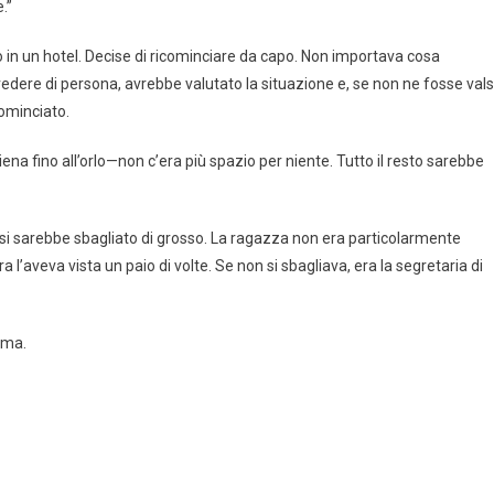
.”
 in un hotel. Decise di ricominciare da capo. Non importava cosa
edere di persona, avrebbe valutato la situazione e, se non ne fosse val
cominciato.
a fino all’orlo—non c’era più spazio per niente. Tutto il resto sarebbe
o, si sarebbe sbagliato di grosso. La ragazza non era particolarmente
l’aveva vista un paio di volte. Se non si sbagliava, era la segretaria di
lma.