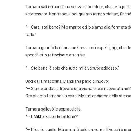
Tamara salì in macchina senza rispondere, chiuse la portier
scorressero. Non sapeva per quanto tempo pianse, finché
“— Cara, stai bene? Mio marito ed io siamo alla fermata d
farlo.”
Tamara guardò la donna anziana con i capelli grigi, chied
specchietto retrovisore e sorrise.
“— Sto bene, è solo che tutto mi è venuto addosso.”
Uscì dalla macchina. L’anziana parlò di nuovo:
“— Siamo andati a trovare una vicina che è ricoverata nell
Ora stiamo tornando a casa. Magari andiamo nella stessa
Tamara sollevò le sopracciglia.
“— Il Mikhalki con la fattoria?”
“— Proprio quello. Ma ormai è solo un nome. Il vecchio pr