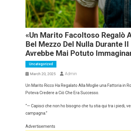
«Un Marito Facoltoso Regalò Al
Bel Mezzo Del Nulla Durante I
Avrebbe Mai Potuto Immagina
Uncategorized
Admin
March 20, 2025
Un Marito Ricco Ha Regalato Alla Moglie una Fattoria in R
Poteva Credere a Ciò Che Era Successo.
“— Capisci che non ho bisogno che tu stia qui tra i piedi, ve
campagna.”
Advertisements