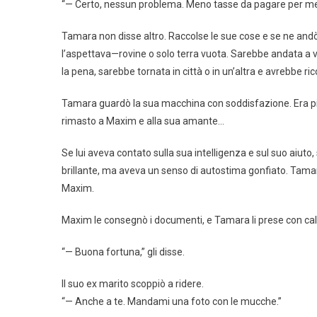
“— Certo, nessun problema. Meno tasse da pagare per me
Tamara non disse altro. Raccolse le sue cose e se ne andò
l’aspettava—rovine o solo terra vuota. Sarebbe andata a v
la pena, sarebbe tornata in città o in un’altra e avrebbe ri
Tamara guardò la sua macchina con soddisfazione. Era pien
rimasto a Maxim e alla sua amante…
Se lui aveva contato sulla sua intelligenza e sul suo aiut
brillante, ma aveva un senso di autostima gonfiato. Tamara 
Maxim.
Maxim le consegnò i documenti, e Tamara li prese con ca
“— Buona fortuna,” gli disse.
Il suo ex marito scoppiò a ridere.
“— Anche a te. Mandami una foto con le mucche.”