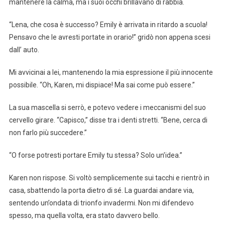
mantenere la calma, ma i suoi occhi brillavano di rabbia.
“Lena, che cosa è successo? Emily è arrivata in ritardo a scuola!
Pensavo che le avresti portate in orario!” gridò non appena scesi
dall’ auto.
Mi avvicinai a lei, mantenendo la mia espressione il più innocente
possibile. “Oh, Karen, mi dispiace! Ma sai come può essere.”
La sua mascella si serrò, e potevo vedere i meccanismi del suo
cervello girare. “Capisco,” disse tra i denti stretti. “Bene, cerca di
non farlo più succedere.”
“O forse potresti portare Emily tu stessa? Solo un’idea.”
Karen non rispose. Si voltò semplicemente sui tacchi e rientrò in
casa, sbattendo la porta dietro di sé. La guardai andare via,
sentendo un’ondata di trionfo invadermi. Non mi difendevo
spesso, ma quella volta, era stato davvero bello.