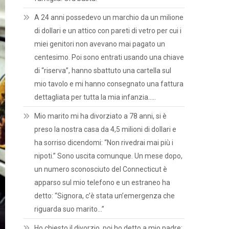
A 24 anni possedevo un marchio da un milione
di dollari e un attico con pareti di vetro per cui i
miei genitori non avevano mai pagato un
centesimo. Poi sono entrati usando una chiave
di “riserva”, hanno sbattuto una cartella sul
mio tavolo e mi hanno consegnato una fattura
dettagliata per tutta la mia infanzia…..
Mio marito mi ha divorziato a 78 anni, si è
preso la nostra casa da 4,5 milioni di dollari e
ha sorriso dicendomi: “Non rivedrai mai più i
nipoti.” Sono uscita comunque. Un mese dopo,
un numero sconosciuto del Connecticut è
apparso sul mio telefono e un estraneo ha
detto: “Signora, c’è stata un’emergenza che
riguarda suo marito…”
Ho chiesto il divorzio, poi ho detto a mio padre: