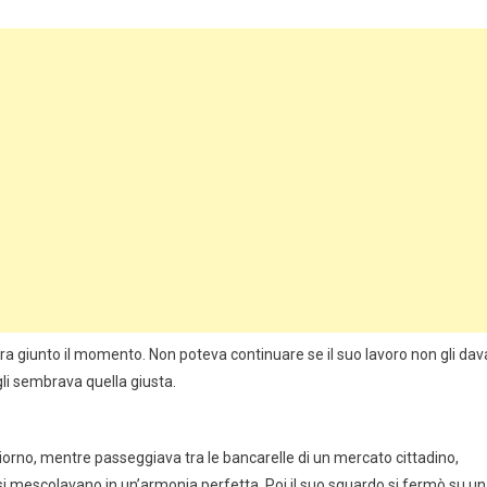
a giunto il momento. Non poteva continuare se il suo lavoro non gli dav
gli sembrava quella giusta.
giorno, mentre passeggiava tra le bancarelle di un mercato cittadino,
 si mescolavano in un’armonia perfetta. Poi il suo sguardo si fermò su u