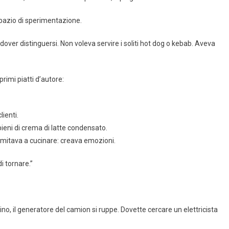
o spazio di sperimentazione.
 dover distinguersi. Non voleva servire i soliti hot dog o kebab. Aveva
rimi piatti d’autore:
ienti.
pieni di crema di latte condensato.
limitava a cucinare: creava emozioni.
i tornare.”
ino, il generatore del camion si ruppe. Dovette cercare un elettricista