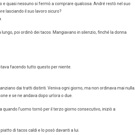
do e quasi nessuno si fermò a comprare qualcosa. André restò nel suo
e lasciando il suo lavoro sicuro?
a.
 lungo, poi ordinò dei tacos. Mangiavano in silenzio, finché la donna
stava facendo tutto questo per niente.
nziano dai tratti distinti. Veniva ogni giorno, ma non ordinava mai nulla
rsone e se ne andava dopo un’ora o due.
a quando l’uomo tornò per il terzo giorno consecutivo, iniziò a
piatto di tacos caldi e lo posò davanti a lui.