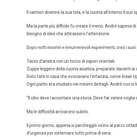
Il camion divenne la sua tela, e la cucina all’interno il su
Ma la parte più difficile fu creare il menù. André sapeva di
bisogno di idee che attirassero l’attenzione.
Dopo notti insonni e innumerevoli esperimenti, creò i suoi p
Tacos d’anatra con un tocco di sapori orientali.
Zuppe leggere della cucina asiatica, preparate davanti ai cl
Dolci fatti in casa che evocavano l’infanzia, come éclair ri
Ogni piatto era studiato nei minimi dettagli. André non si 
“Il cibo deve raccontare una storia. Deve far venire voglia d
Ma le difficoltà arrivarono subito.
Il primo giorno, appena si parcheggiò vicino al parco cittad
d’urgenza per sistemare tutto prima di sera.