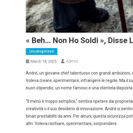
« Beh… Non Ho Soldi », Disse L
Uncategorized
Admin
March 18, 2025
André, un giovane chef talentuoso con grandi ambizioni, 
Voleva creare, sperimentare, infrangere le regole. Ma il s
buon stipendio, un nome famoso e una clientela disposta a 
“Il menù è troppo semplice,” sentiva ripetere dai propriet
creatività o il suo desiderio di innovazione. André si sen
binari prestabiliti da anni. Per alcuni, questa sicurezza po
altri. Voleva rischiare, sperimentare, sorprendere.