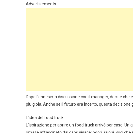
Advertisements
Dopo l’ennesima discussione con il manager, decise che er
più gioia. Anche se il futuro era incerto, questa decisione 
L’idea del food truck
L’ispirazione per aprire un food truck arrivò per caso. Un 
rimase affascinato dal caos vivace: odori, suoni, voci che