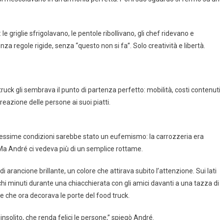
 le griglie sfrigolavano, le pentole ribollivano, gli chef ridevano e
a regole rigide, senza “questo non si fa”. Solo creatività e libertà.
truck gli sembrava il punto di partenza perfetto: mobilità, costi contenut
reazione delle persone ai suoi piatti.
 pessime condizioni sarebbe stato un eufemismo: la carrozzeria era
. Ma André ci vedeva più di un semplice rottame.
i arancione brillante, un colore che attirava subito l’attenzione. Sui lati
chi minuti durante una chiacchierata con gli amici davanti a una tazza di
e che ora decorava le porte del food truck.
 insolito, che renda felici le persone,” spiegò André.