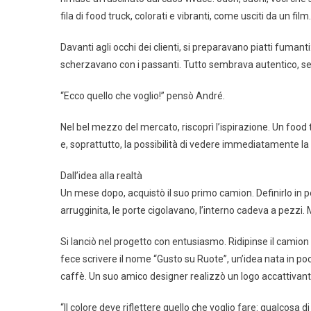
fila di food truck, colorati e vibranti, come usciti da un film.
Davanti agli occhi dei clienti, si preparavano piatti fumanti:
scherzavano con i passanti. Tutto sembrava autentico, senz
“Ecco quello che voglio!” pensò André.
Nel bel mezzo del mercato, riscoprì l’ispirazione. Un food 
e, soprattutto, la possibilità di vedere immediatamente la 
Dall’idea alla realtà
Un mese dopo, acquistò il suo primo camion. Definirlo in
arrugginita, le porte cigolavano, l’interno cadeva a pezzi
Si lanciò nel progetto con entusiasmo. Ridipinse il camion d
fece scrivere il nome “Gusto su Ruote”, un’idea nata in po
caffè. Un suo amico designer realizzò un logo accattivant
“Il colore deve riflettere quello che voglio fare: qualcosa di