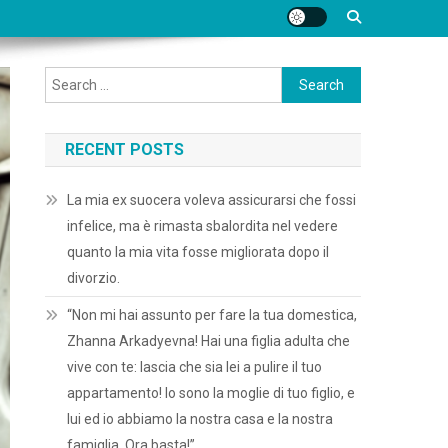
Search
for:
RECENT POSTS
La mia ex suocera voleva assicurarsi che fossi
infelice, ma è rimasta sbalordita nel vedere
quanto la mia vita fosse migliorata dopo il
divorzio.
“Non mi hai assunto per fare la tua domestica,
Zhanna Arkadyevna! Hai una figlia adulta che
vive con te: lascia che sia lei a pulire il tuo
appartamento! Io sono la moglie di tuo figlio, e
lui ed io abbiamo la nostra casa e la nostra
famiglia. Ora basta!”