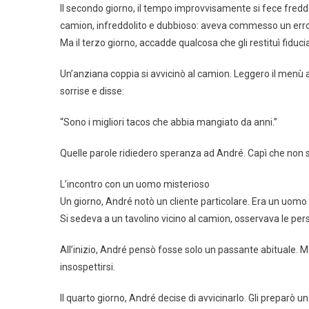
Il secondo giorno, il tempo improvvisamente si fece fred
camion, infreddolito e dubbioso: aveva commesso un error
Ma il terzo giorno, accadde qualcosa che gli restituì fiduci
Un’anziana coppia si avvicinò al camion. Leggero il menù a
sorrise e disse:
“Sono i migliori tacos che abbia mangiato da anni.”
Quelle parole ridiedero speranza ad André. Capì che non 
L’incontro con un uomo misterioso
Un giorno, André notò un cliente particolare. Era un uomo a
Si sedeva a un tavolino vicino al camion, osservava le pe
All’inizio, André pensò fosse solo un passante abituale. M
insospettirsi.
Il quarto giorno, André decise di avvicinarlo. Gli preparò un 