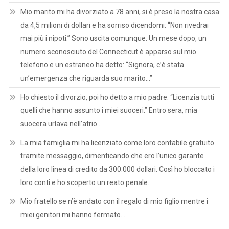
Mio marito mi ha divorziato a 78 anni, si è preso la nostra casa
da 4,5 milioni di dollari e ha sorriso dicendomi: “Non rivedrai
mai più i nipoti.” Sono uscita comunque. Un mese dopo, un
numero sconosciuto del Connecticut è apparso sul mio
telefono e un estraneo ha detto: “Signora, c’è stata
un’emergenza che riguarda suo marito…”
Ho chiesto il divorzio, poi ho detto a mio padre: “Licenzia tutti
quelli che hanno assunto i miei suoceri.” Entro sera, mia
suocera urlava nell’atrio…
La mia famiglia mi ha licenziato come loro contabile gratuito
tramite messaggio, dimenticando che ero l’unico garante
della loro linea di credito da 300.000 dollari. Così ho bloccato i
loro conti e ho scoperto un reato penale.
Mio fratello se n’è andato con il regalo di mio figlio mentre i
miei genitori mi hanno fermato…