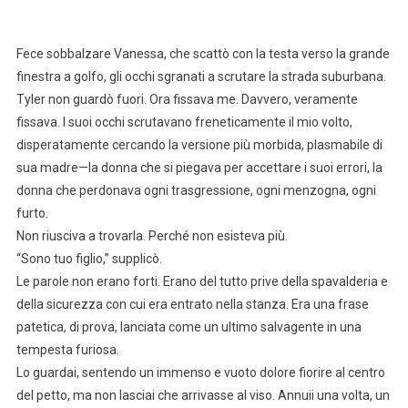
Fece sobbalzare Vanessa, che scattò con la testa verso la grande
finestra a golfo, gli occhi sgranati a scrutare la strada suburbana.
Tyler non guardò fuori. Ora fissava me. Davvero, veramente
fissava. I suoi occhi scrutavano freneticamente il mio volto,
disperatamente cercando la versione più morbida, plasmabile di
sua madre—la donna che si piegava per accettare i suoi errori, la
donna che perdonava ogni trasgressione, ogni menzogna, ogni
furto.
Non riusciva a trovarla. Perché non esisteva più.
“Sono tuo figlio,” supplicò.
Le parole non erano forti. Erano del tutto prive della spavalderia e
della sicurezza con cui era entrato nella stanza. Era una frase
patetica, di prova, lanciata come un ultimo salvagente in una
tempesta furiosa.
Lo guardai, sentendo un immenso e vuoto dolore fiorire al centro
del petto, ma non lasciai che arrivasse al viso. Annuii una volta, un