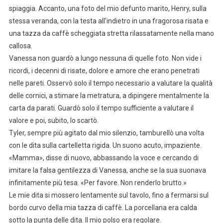
spiaggia. Accanto, una foto del mio defunto marito, Henry, sulla
stessa veranda, con la testa all’indietro in una fragorosa risata e
una tazza da caffè scheggiata stretta rilassatamente nella mano
callosa.
Vanessa non guardò a lungo nessuna di quelle foto. Non vide i
ricordi, i decenni di risate, dolore e amore che erano penetrati
nelle pareti. Osservò solo il tempo necessario a valutare la qualità
delle cornici, a stimare la metratura, a dipingere mentalmente la
carta da parati. Guardò solo il tempo sufficiente a valutare il
valore e poi, subito, lo scartò.
Tyler, sempre più agitato dal mio silenzio, tamburellò una volta
con le dita sulla cartelletta rigida. Un suono acuto, impaziente.
«Mamma», disse di nuovo, abbassando la voce e cercando di
imitare la falsa gentilezza di Vanessa, anche se la sua suonava
infinitamente più tesa. «Per favore. Non renderlo brutto.»
Le mie dita si mossero lentamente sul tavolo, fino a fermarsi sul
bordo curvo della mia tazza di caffè. La porcellana era calda
sotto la punta delle dita. Il mio polso era regolare.