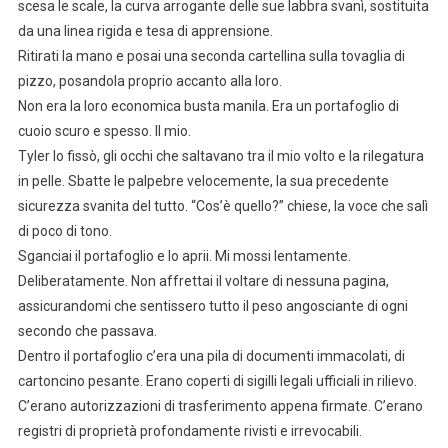
scesa le scale, la curva arrogante delle sue labbra svanì, sostituita
da una linea rigida e tesa di apprensione.
Ritirati la mano e posai una seconda cartellina sulla tovaglia di
pizzo, posandola proprio accanto alla loro.
Non era la loro economica busta manila. Era un portafoglio di
cuoio scuro e spesso. Il mio.
Tyler lo fissò, gli occhi che saltavano tra il mio volto e la rilegatura
in pelle. Sbatte le palpebre velocemente, la sua precedente
sicurezza svanita del tutto. “Cos’è quello?” chiese, la voce che salì
di poco di tono.
Sganciai il portafoglio e lo aprii. Mi mossi lentamente.
Deliberatamente. Non affrettai il voltare di nessuna pagina,
assicurandomi che sentissero tutto il peso angosciante di ogni
secondo che passava.
Dentro il portafoglio c’era una pila di documenti immacolati, di
cartoncino pesante. Erano coperti di sigilli legali ufficiali in rilievo.
C’erano autorizzazioni di trasferimento appena firmate. C’erano
registri di proprietà profondamente rivisti e irrevocabili.