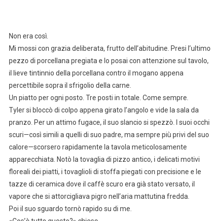
Non era così.
Mi mossi con grazia deliberata, frutto dell’abitudine. Presi l’ultimo
pezzo di porcellana pregiata e lo posai con attenzione sul tavolo,
il lieve tintinnio della porcellana contro il mogano appena
percettibile sopra il sfrigolio della carne.
Un piatto per ogni posto. Tre posti in totale. Come sempre.
Tyler si bloccò di colpo appena girato l’angolo e vide la sala da
pranzo. Per un attimo fugace, il suo slancio si spezzò. I suoi occhi
scuri—così simili a quelli di suo padre, ma sempre più privi del suo
calore—scorsero rapidamente la tavola meticolosamente
apparecchiata. Notò la tovaglia di pizzo antico, i delicati motivi
floreali dei piatti, i tovaglioli di stoffa piegati con precisione e le
tazze di ceramica dove il caffè scuro era già stato versato, il
vapore che si attorcigliava pigro nell’aria mattutina fredda.
Poi il suo sguardo tornò rapido su di me.
«Cos’è tutto questo?» chiese.