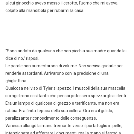
al cui ginocchio avevo messo il cerotto, l’uomo che mi aveva
colpito alla mandibola per rubarmi la casa.
“Sono andata da qualcuno che non picchia sua madre quando lei
dice di no,” risposi.
Le parole non aumentarono di volume. Non serviva gridarle per
renderle assordanti. Arrivarono con la precisione di una
ghigliottina.
Qualcosa nel viso di Tyler si spezzò. I muscoli della sua mascella
si irrigidirono così tanto che pensai potessero spezzarglisi i denti.
Era un lampo di qualcosa di grezzo e terrificante, ma non era
rabbia. Era finita l’epoca della sua collera. Ora era il gelido,
paralizzante riconoscimento delle conseguenze.
Vanessa allungò la mano tremante verso il portafoglio in pelle,
intenzionata ad afferrare i documenti, ma la mano si fermò a