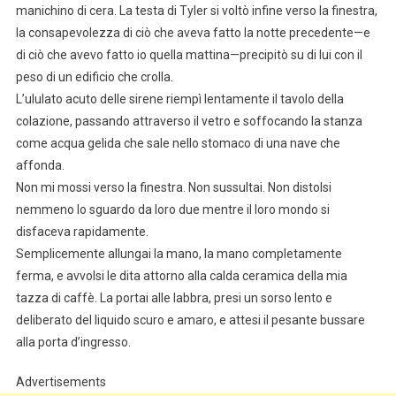
manichino di cera. La testa di Tyler si voltò infine verso la finestra,
la consapevolezza di ciò che aveva fatto la notte precedente—e
di ciò che avevo fatto io quella mattina—precipitò su di lui con il
peso di un edificio che crolla.
L’ululato acuto delle sirene riempì lentamente il tavolo della
colazione, passando attraverso il vetro e soffocando la stanza
come acqua gelida che sale nello stomaco di una nave che
affonda.
Non mi mossi verso la finestra. Non sussultai. Non distolsi
nemmeno lo sguardo da loro due mentre il loro mondo si
disfaceva rapidamente.
Semplicemente allungai la mano, la mano completamente
ferma, e avvolsi le dita attorno alla calda ceramica della mia
tazza di caffè. La portai alle labbra, presi un sorso lento e
deliberato del liquido scuro e amaro, e attesi il pesante bussare
alla porta d’ingresso.
Advertisements