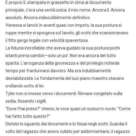
E proprio lì, stampata in grassetto in cima al documento
principale, c’era una verità unica: il mio nome. Ancora lì. Ancora
assoluto. Ancora indiscutibilmente definitivo.
Vanessa si lanciò in avanti quasi con impeto, la sua postura si
ruppe mentre si sporgeva sul tavolo, gli occhi che scansionavano
il fitto gergo legale con velocità spaventosa.
La fiducia incrollabile che aveva guidato la sua postura pochi
istanti prima cambiò—solo un po’. Non era ancora del tutto
sparita. L’arroganza della giovinezza e del privilegio richiede
tempo per frantumarsi davvero. Ma era indubbiamente
destabilizzata. Le fondamenta del suo piano maestro stavano
crollando sotto di lei.
Tyler non si mosse verso i documenti. Rimase congelato sulla
sedia, fissando i sigilli.
“Dove l’hai preso?” chiese, la voce quasi un sussurro vuoto. “Come
hai fatto tutto questo?”
Distolsi lo sguardo dai documenti e lo fissai negli occhi. Guardai il
volto del ragazzo che avevo cullato per addormentarsi, il ragazzo