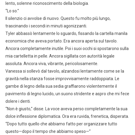
lento, solenne riconoscimento della biologia.
“Lo so.”
Il silenzio ci avvolse di nuovo. Questo fu molto più lungo,
trascinando i secondi in minuti agonizzanti.
Tyler abbassò lentamente lo sguardo, fissando la cartella manila
economica che aveva portato. Era ancora aperta sul tavolo.
Ancora completamente inutile. Poi i suoi occhi si spostarono sulla
mia cartelletta in pelle. Ancora sigillata con autorità legale
assoluta. Ancora viva, vibrante, pericolosamente.
Vanessa si sollevò dal tavolo, alzandosi lentamente come se la
gravità nella stanza fosse improvvisamente raddoppiata. Le
gambe di legno della sua sedia graffiarono violentemente il
pavimento di legno lucido, un suono stridente e aspro che mi fece
dolere i denti.
“Non è giusto,” disse. La voce aveva perso completamente la sua
dolce inflessione diplomatica. Ora era ruvida, frenetica, disperata.
“Dopo tutto quello che abbiamo fatto per organizzare tutto
questo—dopo il tempo che abbiamo speso—”