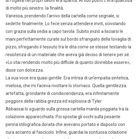
affogava nei propri debiti era sparita. Al suo posto c’era qualcosa
di molto più sinistro: la finalità.
Vanessa, prendendo l’arrivo della cartella come segnale, si
sedette finalmente. Lo fece senza attendere inviti, scivolando
con grazia sulla sedia a capo tavola. Subito iniziò a lisciarsi le
mani perfettamente curate sul bordo sfrangiato della tovaglia di
pizzo, sfregando il tessuto tra le dita come se stesse testando la
resistenza di un materiale che aveva già deciso di tenere per sé.
«Lo stai rendendo molto più difficile di quanto dovrebbe essere»,
disse con dolcezza.
La sua voce era quasi gentile. Era intrisa di un’empatia sintetica,
mielosa, che mi faceva rivoltare lo stomaco. Quella gentilezza
artefatta, grondante di condiscendenza, era infinitamente
peggiore della rabbia grezza ed esplosiva di Tyler.
Abbassai lo sguardo sulla grossa cartella manila poggiata tra la
colazione apparecchiata. Poi spostai gli occhi sulla pesante
penna stilografica dorata che avevano portato e disposto con
cura accanto al fascicolo. Infine, guardai la sontuosa colazione