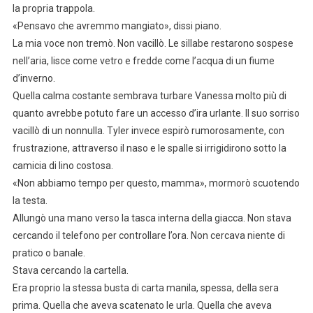
la propria trappola.
«Pensavo che avremmo mangiato», dissi piano.
La mia voce non tremò. Non vacillò. Le sillabe restarono sospese
nell’aria, lisce come vetro e fredde come l’acqua di un fiume
d’inverno.
Quella calma costante sembrava turbare Vanessa molto più di
quanto avrebbe potuto fare un accesso d’ira urlante. Il suo sorriso
vacillò di un nonnulla. Tyler invece espirò rumorosamente, con
frustrazione, attraverso il naso e le spalle si irrigidirono sotto la
camicia di lino costosa.
«Non abbiamo tempo per questo, mamma», mormorò scuotendo
la testa.
Allungò una mano verso la tasca interna della giacca. Non stava
cercando il telefono per controllare l’ora. Non cercava niente di
pratico o banale.
Stava cercando la cartella.
Era proprio la stessa busta di carta manila, spessa, della sera
prima. Quella che aveva scatenato le urla. Quella che aveva