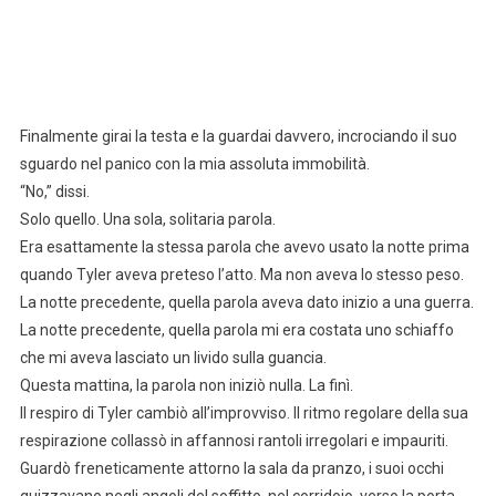
Finalmente girai la testa e la guardai davvero, incrociando il suo
sguardo nel panico con la mia assoluta immobilità.
“No,” dissi.
Solo quello. Una sola, solitaria parola.
Era esattamente la stessa parola che avevo usato la notte prima
quando Tyler aveva preteso l’atto. Ma non aveva lo stesso peso.
La notte precedente, quella parola aveva dato inizio a una guerra.
La notte precedente, quella parola mi era costata uno schiaffo
che mi aveva lasciato un livido sulla guancia.
Questa mattina, la parola non iniziò nulla. La finì.
Il respiro di Tyler cambiò all’improvviso. Il ritmo regolare della sua
respirazione collassò in affannosi rantoli irregolari e impauriti.
Guardò freneticamente attorno la sala da pranzo, i suoi occhi
guizzavano negli angoli del soffitto, nel corridoio, verso la porta