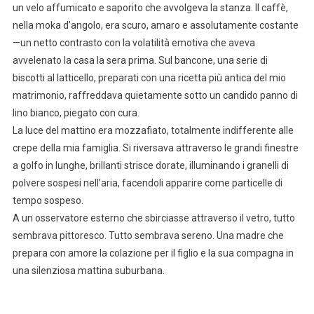
un velo affumicato e saporito che avvolgeva la stanza. Il caffè,
nella moka d’angolo, era scuro, amaro e assolutamente costante
—un netto contrasto con la volatilità emotiva che aveva
avvelenato la casa la sera prima. Sul bancone, una serie di
biscotti al latticello, preparati con una ricetta più antica del mio
matrimonio, raffreddava quietamente sotto un candido panno di
lino bianco, piegato con cura.
La luce del mattino era mozzafiato, totalmente indifferente alle
crepe della mia famiglia. Si riversava attraverso le grandi finestre
a golfo in lunghe, brillanti strisce dorate, illuminando i granelli di
polvere sospesi nell’aria, facendoli apparire come particelle di
tempo sospeso.
A un osservatore esterno che sbirciasse attraverso il vetro, tutto
sembrava pittoresco. Tutto sembrava sereno. Una madre che
prepara con amore la colazione per il figlio e la sua compagna in
una silenziosa mattina suburbana.