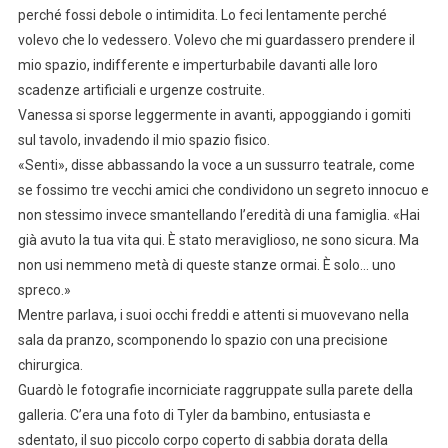
perché fossi debole o intimidita. Lo feci lentamente perché
volevo che lo vedessero. Volevo che mi guardassero prendere il
mio spazio, indifferente e imperturbabile davanti alle loro
scadenze artificiali e urgenze costruite.
Vanessa si sporse leggermente in avanti, appoggiando i gomiti
sul tavolo, invadendo il mio spazio fisico.
«Senti», disse abbassando la voce a un sussurro teatrale, come
se fossimo tre vecchi amici che condividono un segreto innocuo e
non stessimo invece smantellando l’eredità di una famiglia. «Hai
già avuto la tua vita qui. È stato meraviglioso, ne sono sicura. Ma
non usi nemmeno metà di queste stanze ormai. È solo… uno
spreco.»
Mentre parlava, i suoi occhi freddi e attenti si muovevano nella
sala da pranzo, scomponendo lo spazio con una precisione
chirurgica.
Guardò le fotografie incorniciate raggruppate sulla parete della
galleria. C’era una foto di Tyler da bambino, entusiasta e
sdentato, il suo piccolo corpo coperto di sabbia dorata della