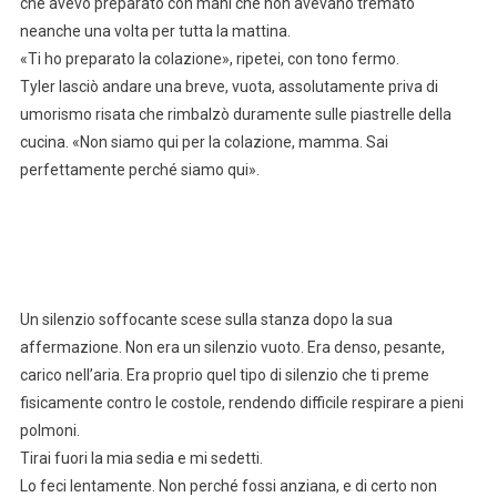
che avevo preparato con mani che non avevano tremato
neanche una volta per tutta la mattina.
«Ti ho preparato la colazione», ripetei, con tono fermo.
Tyler lasciò andare una breve, vuota, assolutamente priva di
umorismo risata che rimbalzò duramente sulle piastrelle della
cucina. «Non siamo qui per la colazione, mamma. Sai
perfettamente perché siamo qui».
Un silenzio soffocante scese sulla stanza dopo la sua
affermazione. Non era un silenzio vuoto. Era denso, pesante,
carico nell’aria. Era proprio quel tipo di silenzio che ti preme
fisicamente contro le costole, rendendo difficile respirare a pieni
polmoni.
Tirai fuori la mia sedia e mi sedetti.
Lo feci lentamente. Non perché fossi anziana, e di certo non