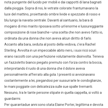
nota pungente del lucido per mobili e dai cappotti di lana bagnati
dalla pioggia. Sopra di noi, le vetrate colorate frantumavano la
luce del mattino, proiettando ombre livide e spezzate di rosso e
blu lungo la navata centrale. Davanti al santuario, la bara di
mogano di mio marito riposava sotto un’enorme e lussureggiante
composizione di rose bianche—una scelta che non avevo fatto io,
ordinata da una donna che non aveva alcun diritto di farlo.
Accanto alla bara, seduta al posto della vedova, c’era Rachel
Sterling. Avvolta in un impeccabile abito nero, i suoi ricci scuri
erano raccolti con una perfezione volutamente disinvolta. Teneva
un fazzoletto bianco piegato premuto con forza contro la bocca,
interpretando il ruolo di una donna che il dolore aveva
personalmente afferrato alla gola. I presenti si avvicinavano
costantemente a lei, piegandosi per sussurrarle le condoglianze,
le mani poggiate con delicatezza sulle sue spalle tremanti.
Nessuno, tra le tante persone stipate in quella cappella, si voltò a
guardarmi.
Per quarantadue anni sono stata Elaine Porter, legittima e devota