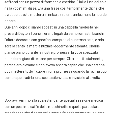
soffocai con un pezzo di formaggio cheddar. “Hai la luce del sole
nella voce”, mi disse. Era una frase così terribilmente cliché che
avrebbe dovuto metterci in imbarazzo entrambi, ma io la ricordo
ancora.
Due anni dopo ci siamo sposati in una cappella modesta nei
pressi di Dayton. I banchi erano legati da semplici nastri bianchi,
l’altare decorato con garofani comprati al supermercato, e mia
sorella cantò la marcia nuziale leggermente stonata. Charlie
pianse piano durante le nostre promesse, la voce spezzata
quando mi giurò di restare per sempre. Gli credetti totalmente,
perché ero giovane e non avevo ancora capito che una persona
può mettere tutto il cuore in una promessa quando la fa, ma può
comunque tradirla, una scelta silenziosa e invisibile alla volta.
Sopravvivemmo alla sua estenuante specializzazione medica
con un pessimo caffè delle macchinette e quella particolare
stanchezza che ti entra nelle ossa e fa addormentare un uomo