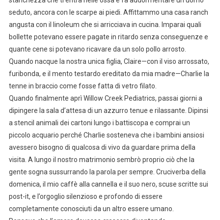
seduto, ancora con le scarpe ai piedi. Affittammo una casa ranch
angusta con il linoleum che si arricciava in cucina. Imparai quali
bollette potevano essere pagate in ritardo senza conseguenze e
quante cene si potevano ricavare da un solo pollo arrosto.
Quando nacque la nostra unica figlia, Claire—con il viso arrossato,
furibonda, e il mento testardo ereditato da mia madre—Charlie la
tenne in braccio come fosse fatta di vetro filato.
Quando finalmente aprì Willow Creek Pediatrics, passai giorni a
dipingere la sala d’attesa di un azzurro tenue e rilassante. Dipinsi
a stencil animali dei cartoni lungo i battiscopa e comprai un
piccolo acquario perché Charlie sosteneva che i bambini ansiosi
avessero bisogno di qualcosa di vivo da guardare prima della
visita. A lungo il nostro matrimonio sembrò proprio ciò che la
gente sogna sussurrando la parola per sempre. Cruciverba della
domenica, il mio caffè alla cannella e il suo nero, scuse scritte sui
post-it, e l’orgoglio silenzioso e profondo di essere
completamente conosciuti da un altro essere umano.