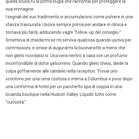
quella scusa fu la prima bugia che raccontai per proteggere la
sua immagine.
I segnali del suo tradimento si accumularono come polvere in una
stanza trascurata. Usciva sempre prima per andare in clinica e
tornava più tardi, adducendo vaghi “follow-up del consiglio.”
Smetteva di chiedermi se mi serviva qualcosa quando usciva per
commissioni, e smise di augurarmi la buonanotte a meno che
non glielo ricordassi io. Una sera rientrò a casa con un profumo
inconfondibile di dolce gelsomino. Quando glielo chiesi, diede la
colpa goffamente alle candele nella reception. Trovai uno
scontrino per una cena costosa e intima a Columbus e poco dopo
una conferma di hotel per un pacchetto spa di coppia in una
locanda boutique nella Hudson Valley. Liquidò tutto come
“curiosità.”