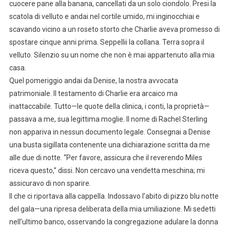
cuocere pane alla banana, cancellati da un solo ciondolo. Presi la
scatola di velluto e andai nel cortile umido, mi inginocchiai e
scavando vicino a un roseto storto che Charlie aveva promesso di
spostare cinque anni prima. Seppellii la collana. Terra sopra il
velluto. Silenzio su un nome che non è mai appartenuto alla mia
casa.
Quel pomeriggio andai da Denise, la nostra avvocata
patrimoniale. Il testamento di Charlie era arcaico ma
inattaccabile. Tutto—le quote della clinica, i conti, la proprietà—
passava a me, sua legittima moglie. Il nome di Rachel Sterling
non appariva in nessun documento legale. Consegnai a Denise
una busta sigillata contenente una dichiarazione scritta da me
alle due di notte. “Per favore, assicura che il reverendo Miles
riceva questo,” dissi. Non cercavo una vendetta meschina; mi
assicuravo di non sparire.
Il che ci riportava alla cappella. Indossavo l’abito di pizzo blu notte
del gala—una ripresa deliberata della mia umiliazione. Mi sedetti
nell’ultimo banco, osservando la congregazione adulare la donna