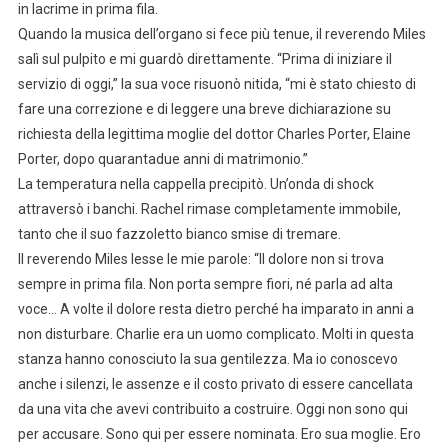
in lacrime in prima fila.
Quando la musica dell’organo si fece più tenue, il reverendo Miles
salì sul pulpito e mi guardò direttamente. “Prima di iniziare il
servizio di oggi,” la sua voce risuonò nitida, “mi è stato chiesto di
fare una correzione e di leggere una breve dichiarazione su
richiesta della legittima moglie del dottor Charles Porter, Elaine
Porter, dopo quarantadue anni di matrimonio.”
La temperatura nella cappella precipitò. Un’onda di shock
attraversò i banchi. Rachel rimase completamente immobile,
tanto che il suo fazzoletto bianco smise di tremare.
Il reverendo Miles lesse le mie parole: “Il dolore non si trova
sempre in prima fila. Non porta sempre fiori, né parla ad alta
voce… A volte il dolore resta dietro perché ha imparato in anni a
non disturbare. Charlie era un uomo complicato. Molti in questa
stanza hanno conosciuto la sua gentilezza. Ma io conoscevo
anche i silenzi, le assenze e il costo privato di essere cancellata
da una vita che avevi contribuito a costruire. Oggi non sono qui
per accusare. Sono qui per essere nominata. Ero sua moglie. Ero