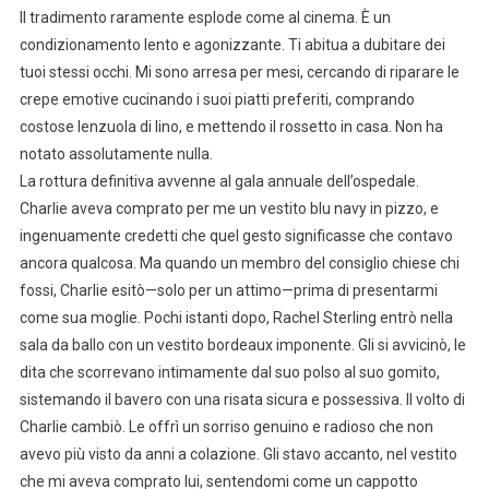
Il tradimento raramente esplode come al cinema. È un
condizionamento lento e agonizzante. Ti abitua a dubitare dei
tuoi stessi occhi. Mi sono arresa per mesi, cercando di riparare le
crepe emotive cucinando i suoi piatti preferiti, comprando
costose lenzuola di lino, e mettendo il rossetto in casa. Non ha
notato assolutamente nulla.
La rottura definitiva avvenne al gala annuale dell’ospedale.
Charlie aveva comprato per me un vestito blu navy in pizzo, e
ingenuamente credetti che quel gesto significasse che contavo
ancora qualcosa. Ma quando un membro del consiglio chiese chi
fossi, Charlie esitò—solo per un attimo—prima di presentarmi
come sua moglie. Pochi istanti dopo, Rachel Sterling entrò nella
sala da ballo con un vestito bordeaux imponente. Gli si avvicinò, le
dita che scorrevano intimamente dal suo polso al suo gomito,
sistemando il bavero con una risata sicura e possessiva. Il volto di
Charlie cambiò. Le offrì un sorriso genuino e radioso che non
avevo più visto da anni a colazione. Gli stavo accanto, nel vestito
che mi aveva comprato lui, sentendomi come un cappotto