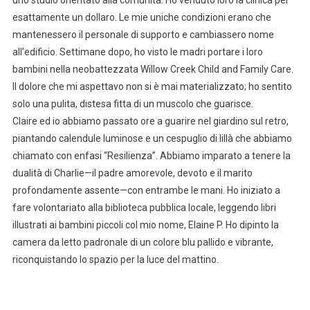
esattamente un dollaro. Le mie uniche condizioni erano che
mantenessero il personale di supporto e cambiassero nome
all’edificio. Settimane dopo, ho visto le madri portare i loro
bambini nella neobattezzata Willow Creek Child and Family Care.
Il dolore che mi aspettavo non si è mai materializzato; ho sentito
solo una pulita, distesa fitta di un muscolo che guarisce.
Claire ed io abbiamo passato ore a guarire nel giardino sul retro,
piantando calendule luminose e un cespuglio di lillà che abbiamo
chiamato con enfasi “Resilienza”. Abbiamo imparato a tenere la
dualità di Charlie—il padre amorevole, devoto e il marito
profondamente assente—con entrambe le mani. Ho iniziato a
fare volontariato alla biblioteca pubblica locale, leggendo libri
illustrati ai bambini piccoli col mio nome, Elaine P. Ho dipinto la
camera da letto padronale di un colore blu pallido e vibrante,
riconquistando lo spazio per la luce del mattino.