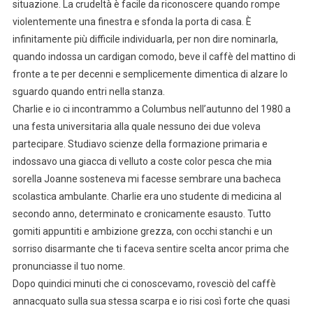
situazione. La crudeltà è facile da riconoscere quando rompe
violentemente una finestra e sfonda la porta di casa. È
infinitamente più difficile individuarla, per non dire nominarla,
quando indossa un cardigan comodo, beve il caffè del mattino di
fronte a te per decenni e semplicemente dimentica di alzare lo
sguardo quando entri nella stanza.
Charlie e io ci incontrammo a Columbus nell’autunno del 1980 a
una festa universitaria alla quale nessuno dei due voleva
partecipare. Studiavo scienze della formazione primaria e
indossavo una giacca di velluto a coste color pesca che mia
sorella Joanne sosteneva mi facesse sembrare una bacheca
scolastica ambulante. Charlie era uno studente di medicina al
secondo anno, determinato e cronicamente esausto. Tutto
gomiti appuntiti e ambizione grezza, con occhi stanchi e un
sorriso disarmante che ti faceva sentire scelta ancor prima che
pronunciasse il tuo nome.
Dopo quindici minuti che ci conoscevamo, rovesciò del caffè
annacquato sulla sua stessa scarpa e io risi così forte che quasi