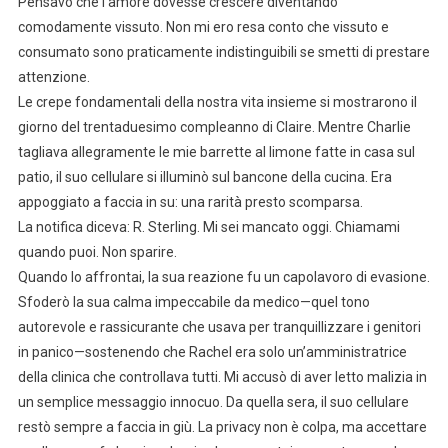
Pensavo che l’amore dovesse crescere diventando
comodamente vissuto. Non mi ero resa conto che vissuto e
consumato sono praticamente indistinguibili se smetti di prestare
attenzione.
Le crepe fondamentali della nostra vita insieme si mostrarono il
giorno del trentaduesimo compleanno di Claire. Mentre Charlie
tagliava allegramente le mie barrette al limone fatte in casa sul
patio, il suo cellulare si illuminò sul bancone della cucina. Era
appoggiato a faccia in su: una rarità presto scomparsa.
La notifica diceva: R. Sterling. Mi sei mancato oggi. Chiamami
quando puoi. Non sparire.
Quando lo affrontai, la sua reazione fu un capolavoro di evasione.
Sfoderò la sua calma impeccabile da medico—quel tono
autorevole e rassicurante che usava per tranquillizzare i genitori
in panico—sostenendo che Rachel era solo un’amministratrice
della clinica che controllava tutti. Mi accusò di aver letto malizia in
un semplice messaggio innocuo. Da quella sera, il suo cellulare
restò sempre a faccia in giù. La privacy non è colpa, ma accettare