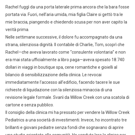
Rachel fuggì da una porta laterale prima ancora che la bara fosse
portata via. Fuori, nell’aria umida, mia figlia Claire si gettò tra le
mie braccia, piangendo e chiedendo scusa per non aver capito la
verità prima.
Nelle settimane successive, il dolore fu accompagnato da una
strana, silenziosa dignità. Il contabile di Charlie, Tom, scoprì che
Rachel—che aveva lavorato come “consulente volontaria” e non
era mai stata ufficialmente a libro paga—aveva spesato 18.740
dollari in viaggi in boutique spa, cene romantiche e gioielli al
bilancio di sensibilizzazione della clinica. Le revocai
immediatamente l’accesso all’edificio, facendo tacere le sue
richieste di liquidazione con la silenziosa minaccia di una
revisione legale formale. Svanì da Willow Creek con una scatola di
cartone e senza pubblico.
Il consiglio della clinica mi ha pressato per vendere la Willow Creek
Pediatrics a una società di investimenti. Invece, ho incontrato tre
brillanti e giovani pediatre senza fondi che sognavano di aprire
uno studio orientato alla comunità. Ho venduto loro la clinica per