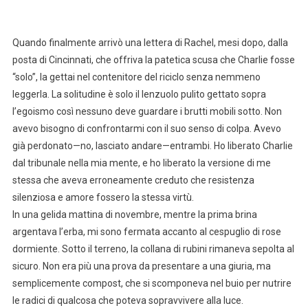
Quando finalmente arrivò una lettera di Rachel, mesi dopo, dalla
posta di Cincinnati, che offriva la patetica scusa che Charlie fosse
“solo”, la gettai nel contenitore del riciclo senza nemmeno
leggerla. La solitudine è solo il lenzuolo pulito gettato sopra
l’egoismo così nessuno deve guardare i brutti mobili sotto. Non
avevo bisogno di confrontarmi con il suo senso di colpa. Avevo
già perdonato—no, lasciato andare—entrambi. Ho liberato Charlie
dal tribunale nella mia mente, e ho liberato la versione di me
stessa che aveva erroneamente creduto che resistenza
silenziosa e amore fossero la stessa virtù.
In una gelida mattina di novembre, mentre la prima brina
argentava l’erba, mi sono fermata accanto al cespuglio di rose
dormiente. Sotto il terreno, la collana di rubini rimaneva sepolta al
sicuro. Non era più una prova da presentare a una giuria, ma
semplicemente compost, che si scomponeva nel buio per nutrire
le radici di qualcosa che poteva sopravvivere alla luce.