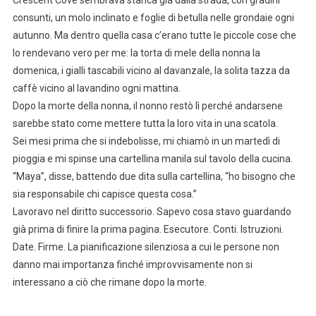
Crescent Cove sembrava stanca già dalla strada, con gradini
consunti, un molo inclinato e foglie di betulla nelle grondaie ogni
autunno. Ma dentro quella casa c’erano tutte le piccole cose che
lo rendevano vero per me: la torta di mele della nonna la
domenica, i gialli tascabili vicino al davanzale, la solita tazza da
caffè vicino al lavandino ogni mattina.
Dopo la morte della nonna, il nonno restò lì perché andarsene
sarebbe stato come mettere tutta la loro vita in una scatola.
Sei mesi prima che si indebolisse, mi chiamò in un martedì di
pioggia e mi spinse una cartellina manila sul tavolo della cucina.
“Maya”, disse, battendo due dita sulla cartellina, “ho bisogno che
sia responsabile chi capisce questa cosa.”
Lavoravo nel diritto successorio. Sapevo cosa stavo guardando
già prima di finire la prima pagina. Esecutore. Conti. Istruzioni.
Date. Firme. La pianificazione silenziosa a cui le persone non
danno mai importanza finché improvvisamente non si
interessano a ciò che rimane dopo la morte.