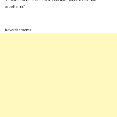
“Il trasferimento è andato a buon fine. Siamo a Bali. Non
aspettarmi.”
Advertisements