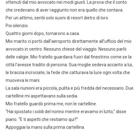
ottenuti dal mio avvocato nei modi giusti. La prova che il conto
che credevano di aver raggiunto non era quello che contava.
Per un attimo, sentii solo suoni di resort dietro di loro.
Poi silenzio.
Quattro giorni dopo, tornarono a casa.
Mio marito ci portò dall’aeroporto direttamente all’ufficio del mio
avvocato in centro. Nessuno chiese del viaggio. Nessuno parlò
delle valigie. Mio fratello guardava fuori dal finestrino come se la
città l’avesse tradito di persona. Sua moglie sedeva accanto a lui,
le braccia incrociate, la fede che catturava la luce ogni volta che
muoveva le mani.
La sala riunioni era piccola, pulita e più fredda del necessario. Due
cartelline mi aspettavano sulla sedia.
Mio fratello guardò prima me, non le cartelline.
“Hai spostato i soldi del nonno mentre eravamo in lutto,” disse
piano. “E ti aspetti che restiamo qui?”
Appoggiai la mano sulla prima cartellina.