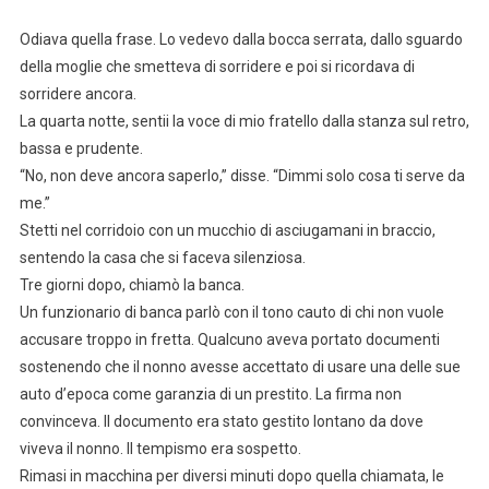
Odiava quella frase. Lo vedevo dalla bocca serrata, dallo sguardo
della moglie che smetteva di sorridere e poi si ricordava di
sorridere ancora.
La quarta notte, sentii la voce di mio fratello dalla stanza sul retro,
bassa e prudente.
“No, non deve ancora saperlo,” disse. “Dimmi solo cosa ti serve da
me.”
Stetti nel corridoio con un mucchio di asciugamani in braccio,
sentendo la casa che si faceva silenziosa.
Tre giorni dopo, chiamò la banca.
Un funzionario di banca parlò con il tono cauto di chi non vuole
accusare troppo in fretta. Qualcuno aveva portato documenti
sostenendo che il nonno avesse accettato di usare una delle sue
auto d’epoca come garanzia di un prestito. La firma non
convinceva. Il documento era stato gestito lontano da dove
viveva il nonno. Il tempismo era sospetto.
Rimasi in macchina per diversi minuti dopo quella chiamata, le