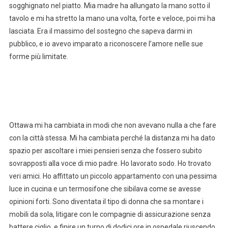
sogghignato nel piatto. Mia madre ha allungato la mano sotto il
tavolo e mi ha stretto la mano una volta, forte e veloce, poi mi ha
lasciata. Era il massimo del sostegno che sapeva darmi in
pubblico, e io avevo imparato a riconoscere l’amore nelle sue
forme più limitate.
Ottawa mi ha cambiata in modi che non avevano nulla a che fare
con la città stessa. Mi ha cambiata perché la distanza mi ha dato
spazio per ascoltare i miei pensieri senza che fossero subito
sovrapposti alla voce di mio padre. Ho lavorato sodo. Ho trovato
veri amici. Ho affittato un piccolo appartamento con una pessima
luce in cucina e un termosifone che sibilava come se avesse
opinioni forti. Sono diventata il tipo di donna che sa montare i
mobili da sola, litigare con le compagnie di assicurazione senza
battere ciglio, e finire un turno di dodici ore in ospedale riuscendo