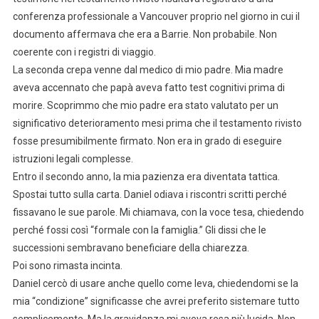
conferenza professionale a Vancouver proprio nel giorno in cui il
documento affermava che era a Barrie. Non probabile. Non
coerente con i registri di viaggio.
La seconda crepa venne dal medico di mio padre. Mia madre
aveva accennato che papà aveva fatto test cognitivi prima di
morire. Scoprimmo che mio padre era stato valutato per un
significativo deterioramento mesi prima che il testamento rivisto
fosse presumibilmente firmato. Non era in grado di eseguire
istruzioni legali complesse.
Entro il secondo anno, la mia pazienza era diventata tattica.
Spostai tutto sulla carta. Daniel odiava i riscontri scritti perché
fissavano le sue parole. Mi chiamava, con la voce tesa, chiedendo
perché fossi così “formale con la famiglia.” Gli dissi che le
successioni sembravano beneficiare della chiarezza.
Poi sono rimasta incinta.
Daniel cercò di usare anche quello come leva, chiedendomi se la
mia “condizione” significasse che avrei preferito sistemare tutto
semplicemente. Ma la gravidanza mi aveva resa più lucida. Non