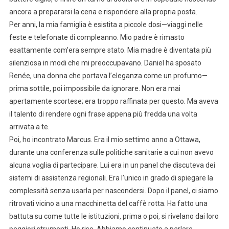
ancora a prepararsi la cena e rispondere alla propria posta.
Per anni, la mia famiglia è esistita a piccole dosi—viaggi nelle
feste e telefonate di compleanno. Mio padre è rimasto
esattamente com’era sempre stato. Mia madre è diventata più
silenziosa in modi che mi preoccupavano. Daniel ha sposato
Renée, una donna che portava l’eleganza come un profumo—
prima sottile, poi impossibile da ignorare. Non era mai
apertamente scortese; era troppo raffinata per questo. Ma aveva
il talento di rendere ogni frase appena più fredda una volta
arrivata a te.
Poi, ho incontrato Marcus. Era il mio settimo anno a Ottawa,
durante una conferenza sulle politiche sanitarie a cui non avevo
alcuna voglia di partecipare. Lui era in un panel che discuteva dei
sistemi di assistenza regionali. Era l’unico in grado di spiegare la
complessità senza usarla per nascondersi. Dopo il panel, ci siamo
ritrovati vicino a una macchinetta del caffè rotta. Ha fatto una
battuta su come tutte le istituzioni, prima o poi, si rivelano dai loro
peggiori strumenti. Ho riso. Abbiamo continuato a parlare.