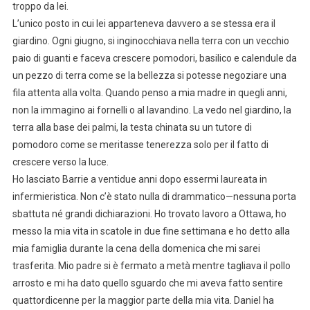
troppo da lei.
L’unico posto in cui lei apparteneva davvero a se stessa era il
giardino. Ogni giugno, si inginocchiava nella terra con un vecchio
paio di guanti e faceva crescere pomodori, basilico e calendule da
un pezzo di terra come se la bellezza si potesse negoziare una
fila attenta alla volta. Quando penso a mia madre in quegli anni,
non la immagino ai fornelli o al lavandino. La vedo nel giardino, la
terra alla base dei palmi, la testa chinata su un tutore di
pomodoro come se meritasse tenerezza solo per il fatto di
crescere verso la luce.
Ho lasciato Barrie a ventidue anni dopo essermi laureata in
infermieristica. Non c’è stato nulla di drammatico—nessuna porta
sbattuta né grandi dichiarazioni. Ho trovato lavoro a Ottawa, ho
messo la mia vita in scatole in due fine settimana e ho detto alla
mia famiglia durante la cena della domenica che mi sarei
trasferita. Mio padre si è fermato a metà mentre tagliava il pollo
arrosto e mi ha dato quello sguardo che mi aveva fatto sentire
quattordicenne per la maggior parte della mia vita. Daniel ha