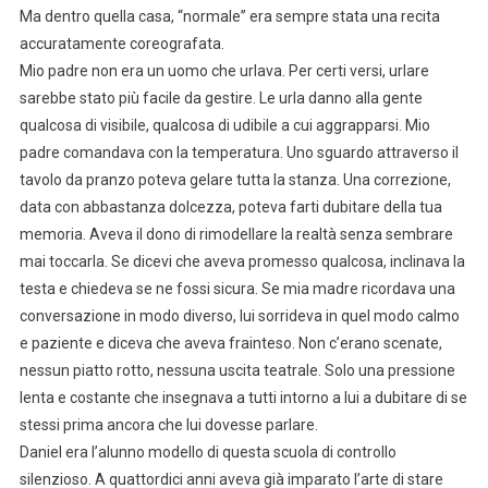
Ma dentro quella casa, “normale” era sempre stata una recita
accuratamente coreografata.
Mio padre non era un uomo che urlava. Per certi versi, urlare
sarebbe stato più facile da gestire. Le urla danno alla gente
qualcosa di visibile, qualcosa di udibile a cui aggrapparsi. Mio
padre comandava con la temperatura. Uno sguardo attraverso il
tavolo da pranzo poteva gelare tutta la stanza. Una correzione,
data con abbastanza dolcezza, poteva farti dubitare della tua
memoria. Aveva il dono di rimodellare la realtà senza sembrare
mai toccarla. Se dicevi che aveva promesso qualcosa, inclinava la
testa e chiedeva se ne fossi sicura. Se mia madre ricordava una
conversazione in modo diverso, lui sorrideva in quel modo calmo
e paziente e diceva che aveva frainteso. Non c’erano scenate,
nessun piatto rotto, nessuna uscita teatrale. Solo una pressione
lenta e costante che insegnava a tutti intorno a lui a dubitare di se
stessi prima ancora che lui dovesse parlare.
Daniel era l’alunno modello di questa scuola di controllo
silenzioso. A quattordici anni aveva già imparato l’arte di stare