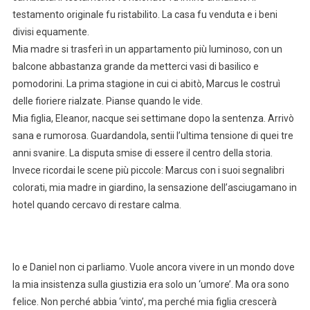
testamento originale fu ristabilito. La casa fu venduta e i beni
divisi equamente.
Mia madre si trasferì in un appartamento più luminoso, con un
balcone abbastanza grande da metterci vasi di basilico e
pomodorini. La prima stagione in cui ci abitò, Marcus le costruì
delle fioriere rialzate. Pianse quando le vide.
Mia figlia, Eleanor, nacque sei settimane dopo la sentenza. Arrivò
sana e rumorosa. Guardandola, sentii l’ultima tensione di quei tre
anni svanire. La disputa smise di essere il centro della storia.
Invece ricordai le scene più piccole: Marcus con i suoi segnalibri
colorati, mia madre in giardino, la sensazione dell’asciugamano in
hotel quando cercavo di restare calma.
Io e Daniel non ci parliamo. Vuole ancora vivere in un mondo dove
la mia insistenza sulla giustizia era solo un ‘umore’. Ma ora sono
felice. Non perché abbia ‘vinto’, ma perché mia figlia crescerà