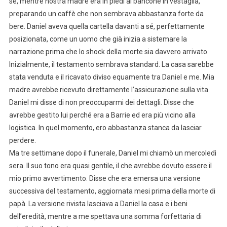
sé, mentre nostra madre era in piedi al bancone in vestaglia,
preparando un caffè che non sembrava abbastanza forte da
bere. Daniel aveva quella cartella davanti a sé, perfettamente
posizionata, come un uomo che già inizia a sistemare la
narrazione prima che lo shock della morte sia davvero arrivato.
Inizialmente, il testamento sembrava standard. La casa sarebbe
stata venduta e il ricavato diviso equamente tra Daniel e me. Mia
madre avrebbe ricevuto direttamente l’assicurazione sulla vita.
Daniel mi disse di non preoccuparmi dei dettagli. Disse che
avrebbe gestito lui perché era a Barrie ed era più vicino alla
logistica. In quel momento, ero abbastanza stanca da lasciar
perdere.
Ma tre settimane dopo il funerale, Daniel mi chiamò un mercoledì
sera. Il suo tono era quasi gentile, il che avrebbe dovuto essere il
mio primo avvertimento. Disse che era emersa una versione
successiva del testamento, aggiornata mesi prima della morte di
papà. La versione rivista lasciava a Daniel la casa e i beni
dell’eredità, mentre a me spettava una somma forfettaria di