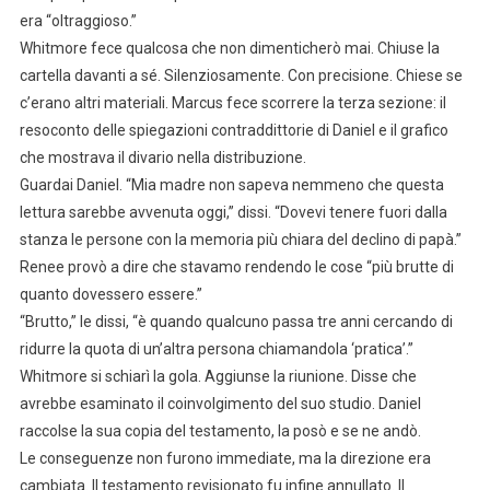
era “oltraggioso.”
Whitmore fece qualcosa che non dimenticherò mai. Chiuse la
cartella davanti a sé. Silenziosamente. Con precisione. Chiese se
c’erano altri materiali. Marcus fece scorrere la terza sezione: il
resoconto delle spiegazioni contraddittorie di Daniel e il grafico
che mostrava il divario nella distribuzione.
Guardai Daniel. “Mia madre non sapeva nemmeno che questa
lettura sarebbe avvenuta oggi,” dissi. “Dovevi tenere fuori dalla
stanza le persone con la memoria più chiara del declino di papà.”
Renee provò a dire che stavamo rendendo le cose “più brutte di
quanto dovessero essere.”
“Brutto,” le dissi, “è quando qualcuno passa tre anni cercando di
ridurre la quota di un’altra persona chiamandola ‘pratica’.”
Whitmore si schiarì la gola. Aggiunse la riunione. Disse che
avrebbe esaminato il coinvolgimento del suo studio. Daniel
raccolse la sua copia del testamento, la posò e se ne andò.
Le conseguenze non furono immediate, ma la direzione era
cambiata. Il testamento revisionato fu infine annullato. Il