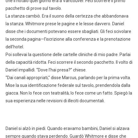
che il notaio quel giorno era a Vancouver. Feci scorrere il primo
pacchetto di prove sul tavolo.
La stanza cambiò. Era il suono della certezza che abbandonava
la stanza. Whitmore prese le pagine e le lesse davvero. Daniel
disse che i documenti potevano essere sbagliati. Gli feci scivolare
la seconda pagina—l’iscrizione alla conferenza e la prenotazione
dell’hotel.
Poi sollevai la questione delle cartelle cliniche di mio padre. Parlai
della capacità ridotta. Feci scorrere il secondo pacchetto. Il volto di
Daniel impallidì. “Dove l’hai presa?” chiese.
“Dai canali appropriati,” disse Marcus, parlando per la prima volta.
Mise la sua identificazione federale sul tavolo, prendendola dalla
giacca. Non lo fece con teatralità; lo fece come un fatto. Spiegò la
sua esperienza nelle revisioni di illeciti documentali.
Daniel si alzò in piedi. Quando eravamo bambini, Daniel si alzava
sempre quando stava perdendo. Guardò Whitmore e disse che