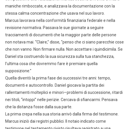
maniche rimboccate, e analizzava la documentazione con la
stessa calma concentrazione che usava nel suo lavoro.
Marcus lavorava nella conformità finanziaria federale e nella
revisione normativa. Passava le sue giornate a seguire
tracciamenti di documenti che la maggior parte delle persone
non notava mai. “Claire,” disse, “penso che ci siano parecchie cose
che non vanno. Non firmare nulla. Non accettare i quindicimila. Se
Daniel sta costruendo la sua sicurezza sulla tua stanchezza,
l’ultima cosa che dovremmo fare è premiare quella
supposizione.”
Quella diventò la prima fase dei successivi tre anni: tempo,
documenti e autocontrollo. Daniel giocava la partita dei
rallentamenti molteplici e minori—problemi di successione, ritardi
nei titoli, “intoppi” nelle perizie. Cercava di sfiancarmi. Pensava
che la distanza fosse dalla sua parte.
La prima crepa nella sua storia arrivò dalla firma del testimone.
Marcus iniziò dai registri pubblici. Il notaio indicato come
testimone nel testamento rivisto risultava registrato a una