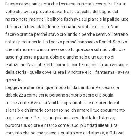
l’espressione più calma che fossi mai riuscita a costruire. Era un
volto che avevo provato davanti allo specchio del bagno del
nostro hotel mentre il bollitore fischiava sul piano e la pallida luce
di marzo filtrava dalle tende in una linea sottile e grigia. Non
facevo pratica perché stavo crollando o perché sentivo il terreno
sotto i piedi incerto. Lo facevo perché conoscevo Daniel. Sapevo
che nel momento in cui avesse colto qualcosa sul mio volto che
assomigliasse a paura, dolore o anche solo a un attimo di
esitazione, l’avrebbe letto come la conferma che la sua versione
della storia—quella dove lui era il vincitore e io il fantasma—aveva
già vinto.
Leggeva le stanze in quel modo fin da bambini. Percepiva la
debolezza come certe persone sentono odore di pioggia
all’orizzonte. Aveva un’abilità soprannaturale nel prendere il
silenzio e chiamarlo consenso; nel chiamare il tuo esaurimento
approvazione. Per tre lunghi anni aveva trattato distanza,
burocrazia, dolore e ritardo come i suoi più fidati alleati. Era
convinto che poiché vivevo a quattro ore di distanza, a Ottawa,